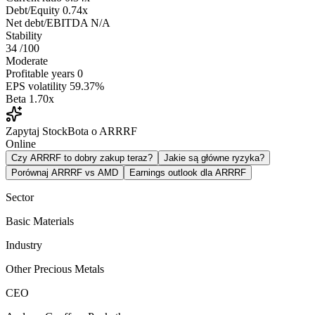
Debt/Equity
0.74x
Net debt/EBITDA
N/A
Stability
34
/100
Moderate
Profitable years
0
EPS volatility
59.37%
Beta
1.70x
Zapytaj StockBota o ARRRF
Online
Czy ARRRF to dobry zakup teraz?
Jakie są główne ryzyka?
Porównaj ARRRF vs AMD
Earnings outlook dla ARRRF
Sector
Basic Materials
Industry
Other Precious Metals
CEO