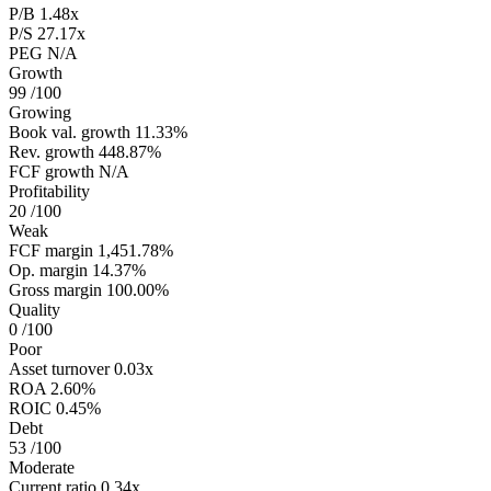
P/B
1.48x
P/S
27.17x
PEG
N/A
Growth
99
/100
Growing
Book val. growth
11.33%
Rev. growth
448.87%
FCF growth
N/A
Profitability
20
/100
Weak
FCF margin
1,451.78%
Op. margin
14.37%
Gross margin
100.00%
Quality
0
/100
Poor
Asset turnover
0.03x
ROA
2.60%
ROIC
0.45%
Debt
53
/100
Moderate
Current ratio
0.34x