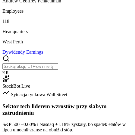
Andrew Geoffrey Penkethman
Employees
118
Headquarters
West Perth
Dywidendy
Earnings
⌘
K
StockBot
Live
Sytuacja rynkowa
Wall Street
Sektor tech liderem wzrostów przy słabym
zatrudnieniu
S&P 500
+0.60%
i Nasdaq
+1.18%
zyskały, bo spadek etatów w
lipcu umocnił szanse na obniżki stóp.