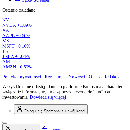
Stock Screener
Ostatnio oglądane
NV
NVDA
+1.09%
AA
AAPL
+0.60%
MS
MSFT
+0.16%
TS
TSLA
+1.94%
AM
AMZN
+0.59%
Polityka prywatności
·
Regulamin
·
Nowości
·
O nas
·
Redakcja
Wszystkie dane udostępniane na platformie Bulios mają charakter
wyłącznie informacyjny i nie są przeznaczone do handlu ani
inwestowania.
Dowiedz się więcej
Zaloguj się
Spersonalizuj swój kanał