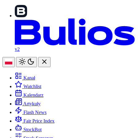
v2
Kanał
Watchlist
Kalendarz
Artykuły
Flash News
Fair Price Index
StockBot