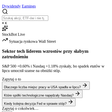
Dywidendy
Earnings
⌘
K
StockBot
Live
Sytuacja rynkowa
Wall Street
Sektor tech liderem wzrostów przy słabym
zatrudnieniu
S&P 500
+0.60%
i Nasdaq
+1.18%
zyskały, bo spadek etatów w
lipcu umocnił szanse na obniżki stóp.
Zapytaj o to
Dlaczego liczba miejsc pracy w USA spadła w lipcu?
Które spółki technologiczne napędzały Nasdaq?
Kiedy kolejna decyzja Fed w sprawie stóp?