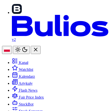
v2
Kanał
Watchlist
Kalendarz
Artykuły
Flash News
Fair Price Index
StockBot