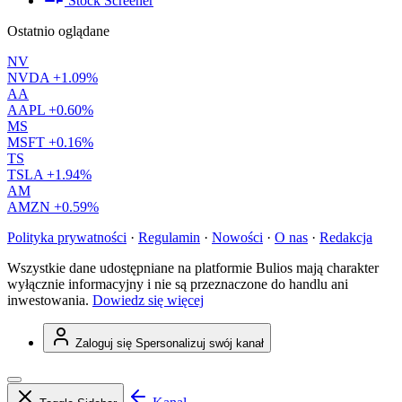
Stock Screener
Ostatnio oglądane
NV
NVDA
+1.09%
AA
AAPL
+0.60%
MS
MSFT
+0.16%
TS
TSLA
+1.94%
AM
AMZN
+0.59%
Polityka prywatności
·
Regulamin
·
Nowości
·
O nas
·
Redakcja
Wszystkie dane udostępniane na platformie Bulios mają charakter
wyłącznie informacyjny i nie są przeznaczone do handlu ani
inwestowania.
Dowiedz się więcej
Zaloguj się
Spersonalizuj swój kanał