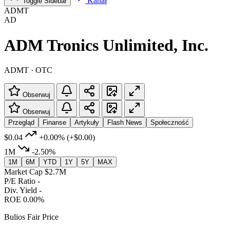
Kanał
Toggle Sidebar
ADMT
AD
ADM Tronics Unlimited, Inc.
ADMT · OTC
Obserwuj
Obserwuj
Przegląd
Finanse
Artykuły
Flash News
Społeczność
$0.04
+0.00%
(+$0.00)
1M
-2.50%
1M
6M
YTD
1Y
5Y
MAX
Market Cap
$2.7M
P/E Ratio
-
Div. Yield
-
ROE
0.00%
Bulios Fair Price