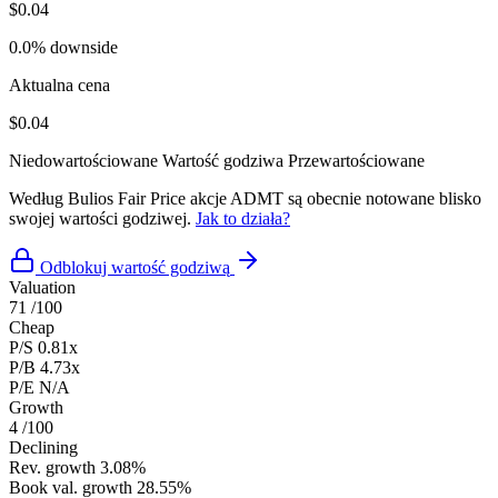
$0.04
0.0% downside
Aktualna cena
$0.04
Niedowartościowane
Wartość godziwa
Przewartościowane
Według Bulios Fair Price akcje ADMT są obecnie notowane blisko
swojej wartości godziwej.
Jak to działa?
Odblokuj wartość godziwą
Valuation
71
/100
Cheap
P/S
0.81x
P/B
4.73x
P/E
N/A
Growth
4
/100
Declining
Rev. growth
3.08%
Book val. growth
28.55%