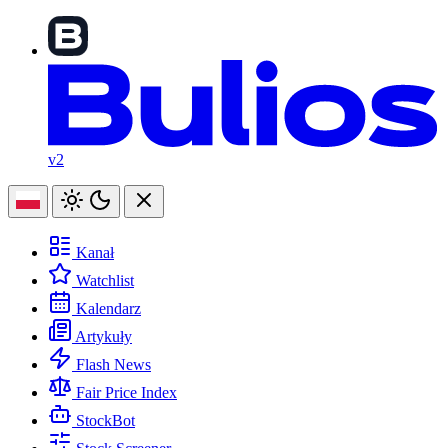
v2
Kanał
Watchlist
Kalendarz
Artykuły
Flash News
Fair Price Index
StockBot