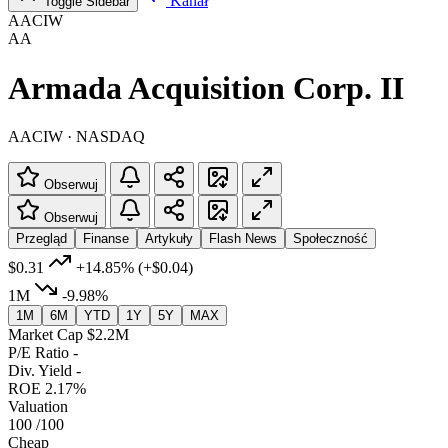
Kanał
Toggle Sidebar
AACIW
AA
Armada Acquisition Corp. II
AACIW · NASDAQ
Obserwuj
Obserwuj
Przegląd
Finanse
Artykuły
Flash News
Społeczność
$0.31
+14.85%
(+$0.04)
1M
-9.98%
1M
6M
YTD
1Y
5Y
MAX
Market Cap
$2.2M
P/E Ratio
-
Div. Yield
-
ROE
2.17%
Valuation
100
/100
Cheap