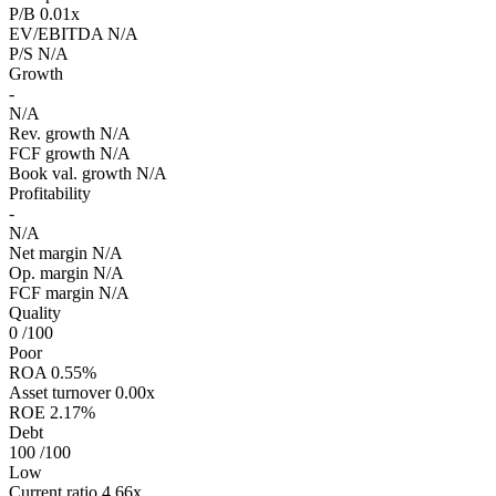
P/B
0.01x
EV/EBITDA
N/A
P/S
N/A
Growth
-
N/A
Rev. growth
N/A
FCF growth
N/A
Book val. growth
N/A
Profitability
-
N/A
Net margin
N/A
Op. margin
N/A
FCF margin
N/A
Quality
0
/100
Poor
ROA
0.55%
Asset turnover
0.00x
ROE
2.17%
Debt
100
/100
Low
Current ratio
4.66x