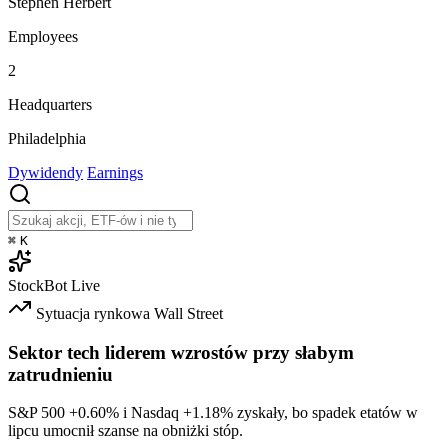
Stephen Herbert
Employees
2
Headquarters
Philadelphia
Dywidendy
Earnings
⌘
K
StockBot
Live
Sytuacja rynkowa
Wall Street
Sektor tech liderem wzrostów przy słabym
zatrudnieniu
S&P 500
+0.60%
i Nasdaq
+1.18%
zyskały, bo spadek etatów w
lipcu umocnił szanse na obniżki stóp.