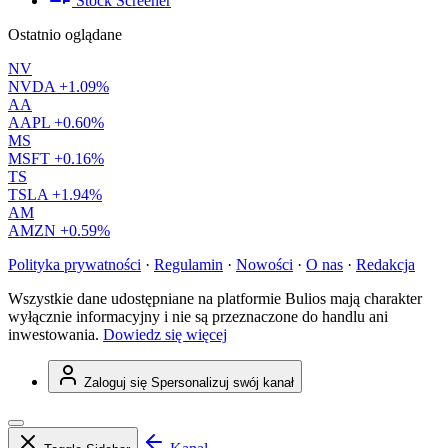
Stock Screener
Ostatnio oglądane
NV
NVDA
+1.09%
AA
AAPL
+0.60%
MS
MSFT
+0.16%
TS
TSLA
+1.94%
AM
AMZN
+0.59%
Polityka prywatności
·
Regulamin
·
Nowości
·
O nas
·
Redakcja
Wszystkie dane udostępniane na platformie Bulios mają charakter
wyłącznie informacyjny i nie są przeznaczone do handlu ani
inwestowania.
Dowiedz się więcej
Zaloguj się
Spersonalizuj swój kanał