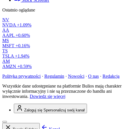
Stock Screener
Ostatnio oglądane
NV
NVDA
+1.09%
AA
AAPL
+0.60%
MS
MSFT
+0.16%
TS
TSLA
+1.94%
AM
AMZN
+0.59%
Polityka prywatności
·
Regulamin
·
Nowości
·
O nas
·
Redakcja
Wszystkie dane udostępniane na platformie Bulios mają charakter
wyłącznie informacyjny i nie są przeznaczone do handlu ani
inwestowania.
Dowiedz się więcej
Zaloguj się
Spersonalizuj swój kanał