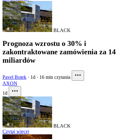
BLACK
Prognoza wzrostu o 30% i
zakontraktowane zamówienia za 14
miliardów
Pavel Botek
·
1d
·
16 min czytania
AXON
1d
BLACK
Czytaj więcej