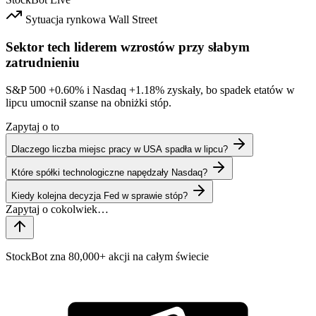
Sytuacja rynkowa
Wall Street
Sektor tech liderem wzrostów przy słabym
zatrudnieniu
S&P 500
+0.60%
i Nasdaq
+1.18%
zyskały, bo spadek etatów w
lipcu umocnił szanse na obniżki stóp.
Zapytaj o to
Dlaczego liczba miejsc pracy w USA spadła w lipcu?
Które spółki technologiczne napędzały Nasdaq?
Kiedy kolejna decyzja Fed w sprawie stóp?
StockBot zna 80,000+ akcji na całym świecie