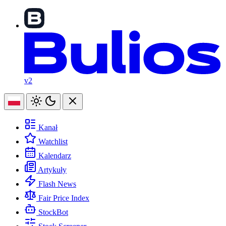
v2
Kanał
Watchlist
Kalendarz
Artykuły
Flash News
Fair Price Index
StockBot