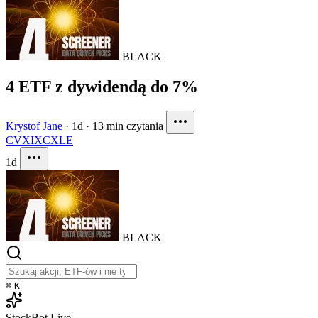
BLACK
4 ETF z dywidendą do 7%
Krystof Jane
·
1d
·
13 min czytania
CVX
IXC
XLE
1d
BLACK
⌘
K
StockBot
Live