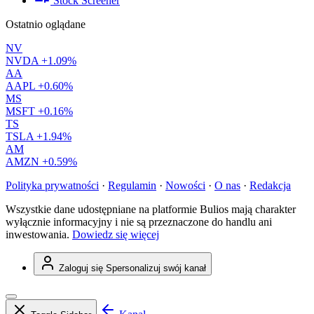
Stock Screener
Ostatnio oglądane
NV
NVDA
+1.09%
AA
AAPL
+0.60%
MS
MSFT
+0.16%
TS
TSLA
+1.94%
AM
AMZN
+0.59%
Polityka prywatności
·
Regulamin
·
Nowości
·
O nas
·
Redakcja
Wszystkie dane udostępniane na platformie Bulios mają charakter
wyłącznie informacyjny i nie są przeznaczone do handlu ani
inwestowania.
Dowiedz się więcej
Zaloguj się
Spersonalizuj swój kanał