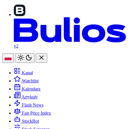
v2
Kanał
Watchlist
Kalendarz
Artykuły
Flash News
Fair Price Index
StockBot