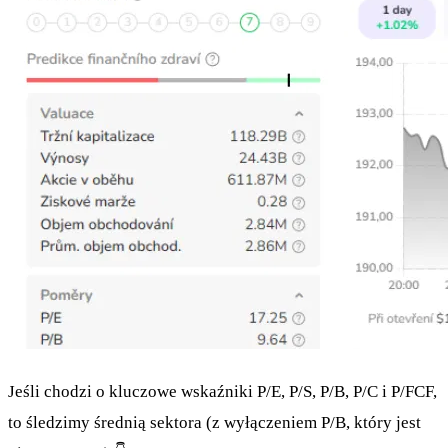
Jeśli chodzi o kluczowe wskaźniki P/E, P/S, P/B, P/C i P/FCF,
to śledzimy średnią sektora (z wyłączeniem P/B, który jest