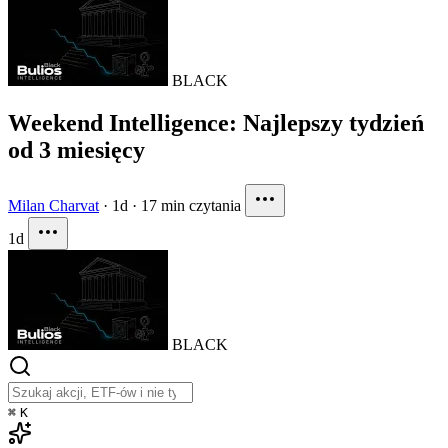
BLACK
Weekend Intelligence: Najlepszy tydzień
od 3 miesięcy
Milan Charvat
·
1d
·
17 min czytania
1d
BLACK
⌘
K