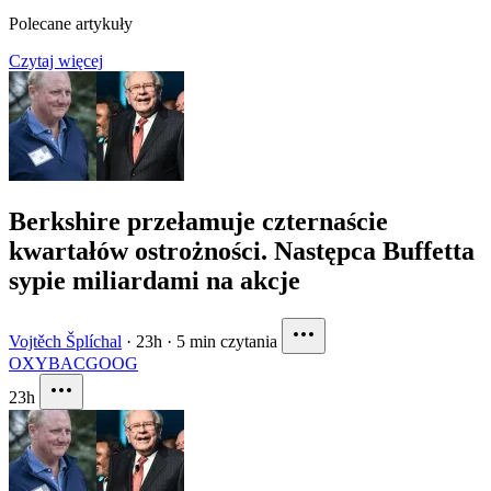
Polecane artykuły
Czytaj więcej
Berkshire przełamuje czternaście
kwartałów ostrożności. Następca Buffetta
sypie miliardami na akcje
Vojtěch Šplíchal
·
23h
·
5 min czytania
OXY
BAC
GOOG
23h