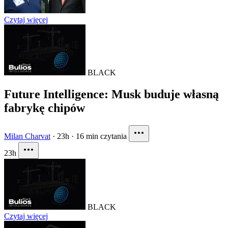
Czytaj więcej
BLACK
Future Intelligence: Musk buduje własną
fabrykę chipów
Milan Charvat
·
23h
·
16 min czytania
23h
BLACK
Czytaj więcej