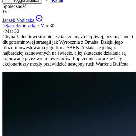
Kanał
Toggle Sidebar
Społeczność
JV
Jaczek Vodiczka
@jaczekvodizcka
·
Mar 30
·
Mar 30
Chyba żaden inwestor nie jest tak znany z cierpliwej, przemyślanej i
długoterminowej strategii jak Wyrocznia z Omaha. Dzięki jego
filozofii inwestowania jego firma
$BRK-A
stała się jedną z
najbardziej szanowanych na świecie, a jej skuteczne działania są
kopiowane przez wielu inwestorów. Poprzednie coroczne listy
akcjonariuszy mogły przewidzieć następny ruch Warrena Buffetta.