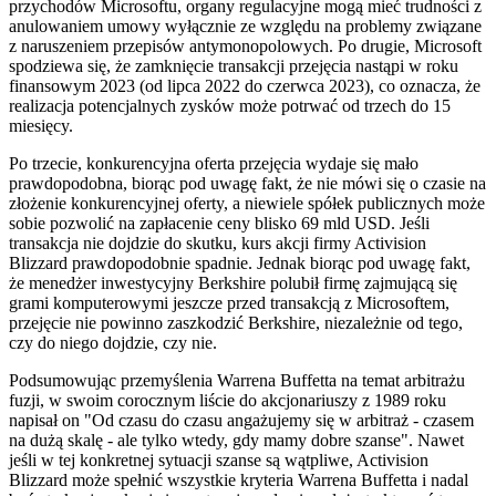
przychodów Microsoftu, organy regulacyjne mogą mieć trudności z
anulowaniem umowy wyłącznie ze względu na problemy związane
z naruszeniem przepisów antymonopolowych. Po drugie, Microsoft
spodziewa się, że zamknięcie transakcji przejęcia nastąpi w roku
finansowym 2023 (od lipca 2022 do czerwca 2023), co oznacza, że
realizacja potencjalnych zysków może potrwać od trzech do 15
miesięcy.
Po trzecie, konkurencyjna oferta przejęcia wydaje się mało
prawdopodobna, biorąc pod uwagę fakt, że nie mówi się o czasie na
złożenie konkurencyjnej oferty, a niewiele spółek publicznych może
sobie pozwolić na zapłacenie ceny blisko 69 mld USD. Jeśli
transakcja nie dojdzie do skutku, kurs akcji firmy Activision
Blizzard prawdopodobnie spadnie. Jednak biorąc pod uwagę fakt,
że menedżer inwestycyjny Berkshire polubił firmę zajmującą się
grami komputerowymi jeszcze przed transakcją z Microsoftem,
przejęcie nie powinno zaszkodzić Berkshire, niezależnie od tego,
czy do niego dojdzie, czy nie.
Podsumowując przemyślenia Warrena Buffetta na temat arbitrażu
fuzji, w swoim corocznym liście do akcjonariuszy z 1989 roku
napisał on "Od czasu do czasu angażujemy się w arbitraż - czasem
na dużą skalę - ale tylko wtedy, gdy mamy dobre szanse". Nawet
jeśli w tej konkretnej sytuacji szanse są wątpliwe, Activision
Blizzard może spełnić wszystkie kryteria Warrena Buffetta i nadal