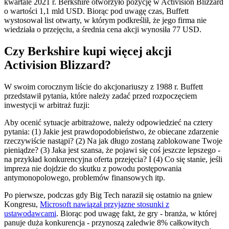
kwartale 2021 r. Berkshire otworzyło pozycję w Activision Blizzard
o wartości 1,1 mld USD. Biorąc pod uwagę czas, Buffett
wystosował list otwarty, w którym podkreślił, że jego firma nie
wiedziała o przejęciu, a średnia cena akcji wynosiła 77 USD.
Czy Berkshire kupi więcej akcji
Activision Blizzard?
W swoim corocznym liście do akcjonariuszy z 1988 r. Buffett
przedstawił pytania, które należy zadać przed rozpoczęciem
inwestycji w arbitraż fuzji:
Aby ocenić sytuacje arbitrażowe, należy odpowiedzieć na cztery
pytania: (1) Jakie jest prawdopodobieństwo, że obiecane zdarzenie
rzeczywiście nastąpi? (2) Na jak długo zostaną zablokowane Twoje
pieniądze? (3) Jaka jest szansa, że pojawi się coś jeszcze lepszego -
na przykład konkurencyjna oferta przejęcia? I (4) Co się stanie, jeśli
impreza nie dojdzie do skutku z powodu postępowania
antymonopolowego, problemów finansowych itp.
Po pierwsze, podczas gdy Big Tech naraził się ostatnio na gniew
Kongresu,
Microsoft nawiązał przyjazne stosunki z
ustawodawcami
. Biorąc pod uwagę fakt, że gry - branża, w której
panuje duża konkurencja - przynoszą zaledwie 8% całkowitych