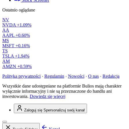
Stock Screener
Ostatnio oglądane
NV
NVDA
+1.09%
AA
AAPL
+0.60%
MS
MSFT
+0.16%
TS
TSLA
+1.94%
AM
AMZN
+0.59%
Polityka prywatności
·
Regulamin
·
Nowości
·
O nas
·
Redakcja
Wszystkie dane udostępniane na platformie Bulios mają charakter
wyłącznie informacyjny i nie są przeznaczone do handlu ani
inwestowania.
Dowiedz się więcej
Zaloguj się
Spersonalizuj swój kanał