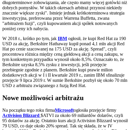
długoterminowe zobowiązania, ale często mamy więcej gotówki niż
dobrych pomysłów. W takich okresach arbitraż przynosi niekiedy
znacznie większe zyski". Istnieje jednak krótkoterminowa strategia
inwestycyjna, preferowana przez Warrena Buffetta, zwana
"arbitrażem fuzji", czyli kupowaniem akcji spółek notowanych
poniżej ceny ich nabycia.
W 2018 r., krótko po tym, jak
IBM
ogłosił, że kupi Red Hat za 190
USD za akcję, Berkshire Hathaway kupił ponad 4,1 mln akcji Red
Hat po cenie szacowanej na 175 USD za akcję. Spread", czyli
procentowa różnica między ceną giełdową akcji a ceną zakupu, w
tym konkretnym przypadku wynosił około 8,5%. Oznaczało to, że
Berkshire uzyska 8,5% zysku z inwestycji, jeśli przejęcie
przebiegnie zgodnie z planem. Berkshire kupi prawie milion
dodatkowych akcji w I i II kwartale 2019 r., zanim IBM sfinalizuje
przejęcie 9 lipca 2019 r. W sumie Berkshire pozbył się około 70 mln
USD z arbitrażu związanego z fuzją Red Hat.
Nowe możliwości arbitrażu
Na początku tego roku firma
Microsoft
ogłosiła przejęcie firmy
Activision Blizzard
$ATVI
za około 69 miliardów dolarów, czyli
95 dolarów za akcję. Ostatnio kurs akcji Activision Blizzard wynosił
79 USD, co daje około 20% spread. Tak się składa, że w IV