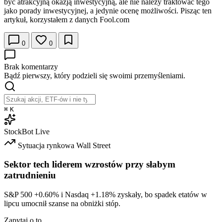
być atrakcyjną okazją inwestycyjną, ale nie należy traktować tego
jako porady inwestycyjnej, a jedynie ocenę możliwości. Pisząc ten
artykuł, korzystałem z danych Fool.com
0
0
Brak komentarzy
Bądź pierwszy, który podzieli się swoimi przemyśleniami.
⌘
K
StockBot
Live
Sytuacja rynkowa
Wall Street
Sektor tech liderem wzrostów przy słabym
zatrudnieniu
S&P 500
+0.60%
i Nasdaq
+1.18%
zyskały, bo spadek etatów w
lipcu umocnił szanse na obniżki stóp.
Zapytaj o to