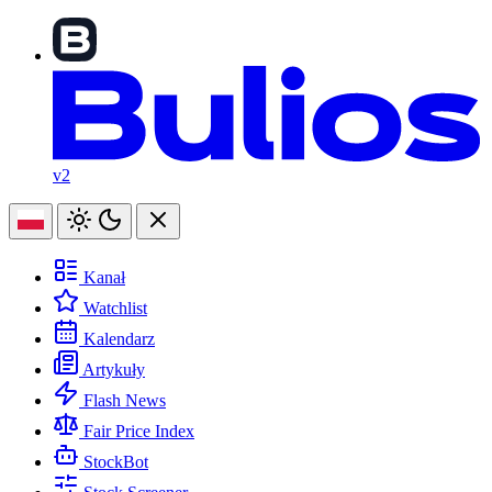
v2
Kanał
Watchlist
Kalendarz
Artykuły
Flash News
Fair Price Index
StockBot