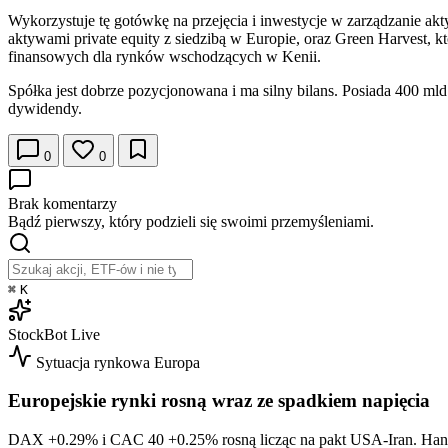
Wykorzystuje tę gotówkę na przejęcia i inwestycje w zarządzanie akt
aktywami private equity z siedzibą w Europie, oraz Green Harvest, 
finansowych dla rynków wschodzących w Kenii.
Spółka jest dobrze pozycjonowana i ma silny bilans. Posiada 400 
dywidendy.
0
0
Brak komentarzy
Bądź pierwszy, który podzieli się swoimi przemyśleniami.
⌘
K
StockBot
Live
Sytuacja rynkowa
Europa
Europejskie rynki rosną wraz ze spadkiem napięcia
DAX
+0.29%
i CAC 40
+0.25%
rosną licząc na pakt USA-Iran. Ha