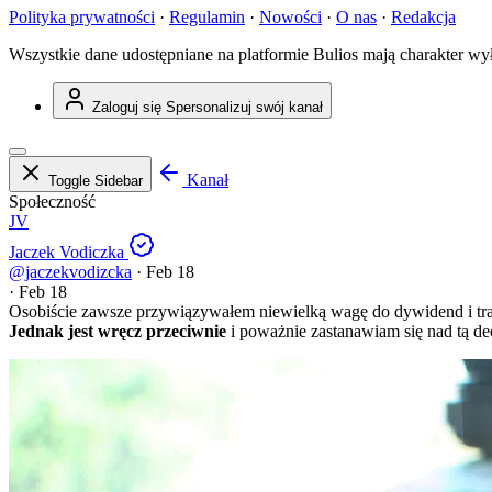
Polityka prywatności
·
Regulamin
·
Nowości
·
O nas
·
Redakcja
Wszystkie dane udostępniane na platformie Bulios mają charakter wy
Zaloguj się
Spersonalizuj swój kanał
Kanał
Toggle Sidebar
Społeczność
JV
Jaczek Vodiczka
@jaczekvodizcka
·
Feb 18
·
Feb 18
Osobiście zawsze przywiązywałem niewielką wagę do dywidend i trakt
Jednak jest wręcz przeciwnie
i poważnie zastanawiam się nad tą de