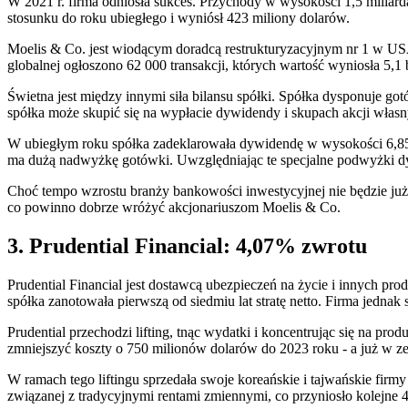
W 2021 r. firma odniosła sukces. Przychody w wysokości 1,5 miliar
stosunku do roku ubiegłego i wyniósł 423 miliony dolarów.
Moelis & Co. jest wiodącym doradcą restrukturyzacyjnym nr 1 w USA 
globalnej ogłoszono 62 000 transakcji, których wartość wyniosła 5,
Świetna jest między innymi siła bilansu spółki. Spółka dysponuje g
spółka może skupić się na wypłacie dywidendy i skupach akcji własnyc
W ubiegłym roku spółka zadeklarowała dywidendę w wysokości 6,8
ma dużą nadwyżkę gotówki. Uwzględniając te specjalne podwyżki d
Choć tempo wzrostu branży bankowości inwestycyjnej nie będzie już
co powinno dobrze wróżyć akcjonariuszom Moelis & Co.
3. Prudential Financial: 4,07% zwrotu
Prudential Financial jest dostawcą ubezpieczeń na życie i innych p
spółka zanotowała pierwszą od siedmiu lat stratę netto. Firma jednak
Prudential przechodzi lifting, tnąc wydatki i koncentrując się na p
zmniejszyć koszty o 750 milionów dolarów do 2023 roku - a już w ze
W ramach tego liftingu sprzedała swoje koreańskie i tajwańskie firm
związanej z tradycyjnymi rentami zmiennymi, co przyniosło kolejne