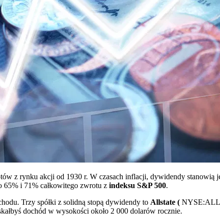
w z rynku akcji od 1930 r. W czasach inflacji, dywidendy stanowią je
io 65% i 71% całkowitego zwrotu z
indeksu S&P 500
.
du. Trzy spółki z solidną stopą dywidendy to
Allstate (
NYSE:ALL
skałbyś dochód w wysokości około 2 000 dolarów rocznie.