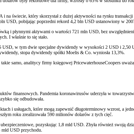
da dolarów były rekordowe dla firmy, wzrosły o 63% w stosunku do ro
i na świecie, który skorzystał z dużej aktywności na rynku transakc
1 bln USD, pobijając poprzedni rekord 4,2 bln USD ustanowiony w 2007
otówką i płynnymi aktywami o wartości 721 mln USD, bez uwzględnienia
h. I właśnie to się stało.
5 USD, w tym dwie specjalne dywidendy w wysokości 2 USD i 2,50 
ywidendy, stopa dywidendy spółki Moelis & Co. wyniosła 13,3%.
 takie samo, analitycy firmy księgowej PricewaterhouseCoopers uważa
roduktów finansowych. Pandemia koronawirusów uderzyła w towarzystwa 
 szybko się odbudowała.
roduktach i usługach, które mogą zapewnić długoterminowy wzrost, a je
szłym roku zrealizowała 590 milionów dolarów z tych cięć.
y ubezpieczeniowe, pozyskując 1,8 mld USD. Zbyła również swoją działa
 4 mld USD przychodu.