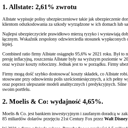
1. Allstate: 2,61% zwrotu
Allstate wypisuje polisy ubezpieczeniowe takie jak ubezpieczenie d
klientom odszkodowania za szkody wyrządzone w ich domach lub sa
Najlepsi ubezpieczyciele prawidłowo mierzą ryzyko i wystawiają dob
łącznym. Wskaźnik zespolony odzwierciedla stosunek wypłaconych o
lepiej.
Combined ratio firmy Allstate osiągnęło 95,6% w 2021 roku. Był to 
presję inflacyjną, roszczenia Allstate były na wyższym poziomie 
oraz wyższe koszty robocizny. Jednak jest to w porządku. Firmy ube
Firmy mogą dość szybko dostosować koszty składek, co Allstate ro
stosowane przy odnowieniu polis sześciomiesięcznych, a ich pełny 
oraz poprzez ulepszanie modeli analitycznych i predykcyjnych. Silne 
swoim portfelu.
2. Moelis & Co: wydajność 4,65%.
Moelis & Co. jest bankiem inwestycyjnym i zaufanym doradcą w zakres
85 miliardów dolarów przejęciu 21st Century Fox przez
Walt Disney