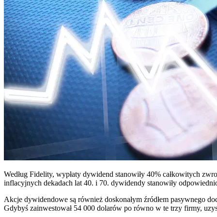
Według Fidelity, wypłaty dywidend stanowiły 40% całkowitych zwrotó
inflacyjnych dekadach lat 40. i 70. dywidendy stanowiły odpowiedn
Akcje dywidendowe są również doskonałym źródłem pasywnego docho
Gdybyś zainwestował 54 000 dolarów po równo w te trzy firmy, uzy