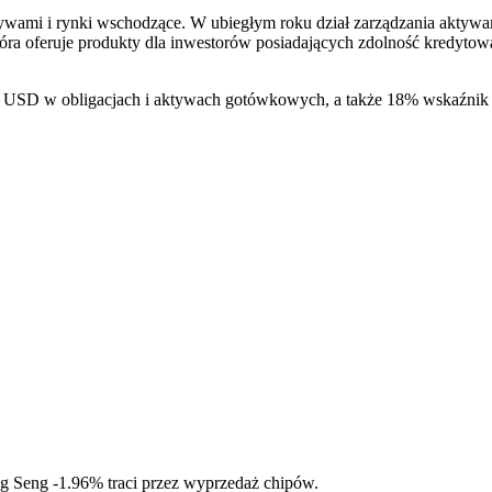
ywami i rynki wschodzące. W ubiegłym roku dział zarządzania aktywami
która oferuje produkty dla inwestorów posiadających zdolność kredyto
mld USD w obligacjach i aktywach gotówkowych, a także 18% wskaźnik
ng Seng
-1.96%
traci przez wyprzedaż chipów.