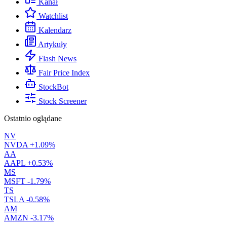
Kanał
Watchlist
Kalendarz
Artykuły
Flash News
Fair Price Index
StockBot
Stock Screener
Ostatnio oglądane
NV
NVDA
+1.09%
AA
AAPL
+0.53%
MS
MSFT
-1.79%
TS
TSLA
-0.58%
AM
AMZN
-3.17%