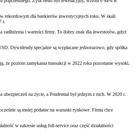
ku poprzedniego. Zysk netto był rewelacyjny, wzrósł o 94% w
ji w rekordowym dla bankierów inwestycyjnych roku. W skali
 r.
 zadłużenia i wartości firmy. To dobry znak dla inwestorów, gdyż
USD. Dywidendy specjalne są wypłacane jednorazowo, gdy spółka
ją, że poziom zamykania transakcji w 2022 roku pozostanie wysoki,
ubezpieczeń na życie, a Prudential był jednym z nich. W 2020 r.
dnocześnie są mniej podatne na warunki rynkowe. Firma chce
lność w zakresie usług full-service oraz część działalności