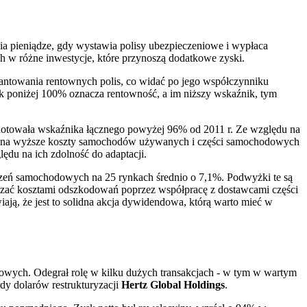
bia pieniądze, gdy wystawia polisy ubezpieczeniowe i wypłaca
w różne inwestycje, które przynoszą dodatkowe zyski.
arantowania rentownych polis, co widać po jego współczynniku
k poniżej 100% oznacza rentowność, a im niższy wskaźnik, tym
odnotowała wskaźnika łącznego powyżej 96% od 2011 r. Ze względu na
ędu na wyższe koszty samochodów używanych i części samochodowych
ędu na ich zdolność do adaptacji.
czeń samochodowych na 25 rynkach średnio o 7,1%. Podwyżki te są
ządzać kosztami odszkodowań poprzez współpracę z dostawcami części
iają, że jest to solidna akcja dywidendowa, którą warto mieć w
tałowych. Odegrał rolę w kilku dużych transakcjach - w tym w wartym
rdy dolarów restrukturyzacji
Hertz Global Holdings
.