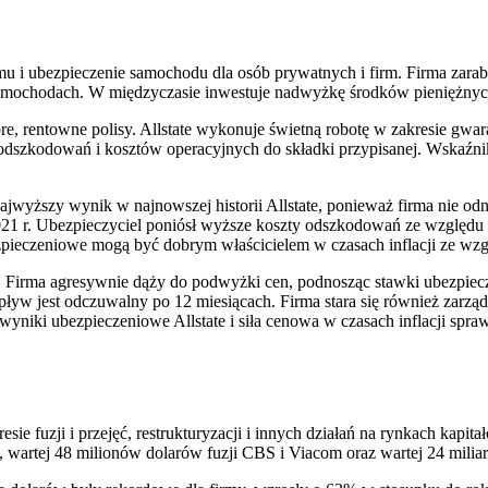
omu i ubezpieczenie samochodu dla osób prywatnych i firm. Firma zara
mochodach. W międzyczasie inwestuje nadwyżkę środków pieniężnych 
re, rentowne polisy. Allstate wykonuje świetną robotę w zakresie gw
dszkodowań i kosztów operacyjnych do składki przypisanej. Wskaźni
najwyższy wynik w najnowszej historii Allstate, ponieważ firma nie 
w 2021 r. Ubezpieczyciel poniósł wyższe koszty odszkodowań ze wzgl
zpieczeniowe mogą być dobrym właścicielem w czasach inflacji ze wzgl
bi. Firma agresywnie dąży do podwyżki cen, podnosząc stawki ubezpie
wpływ jest odczuwalny po 12 miesiącach. Firma stara się również zar
wyniki ubezpieczeniowe Allstate i siła cenowa w czasach inflacji spraw
ie fuzji i przejęć, restrukturyzacji i innych działań na rynkach kapi
, wartej 48 milionów dolarów fuzji CBS i Viacom oraz wartej 24 milia