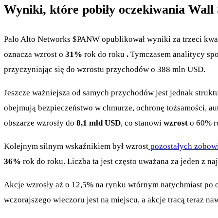
Wyniki, które pobiły oczekiwania Wall 
Palo Alto Networks
$PANW
opublikował wyniki za trzeci kwa
oznacza wzrost o
31%
rok do roku
.
Tymczasem analitycy spo
przyczyniając się do wzrostu przychodów o 388 mln USD.
Jeszcze ważniejsza od samych przychodów jest jednak strukt
obejmują bezpieczeństwo w chmurze, ochronę tożsamości, aut
obszarze wzrosły do
8,1 mld USD
, co stanowi
wzrost
o 60% r
Kolejnym silnym wskaźnikiem był wzrost
pozostałych zobow
36%
rok do roku. Liczba ta jest często uważana za jeden z 
Akcje wzrosły aż o 12,5% na rynku wtórnym natychmiast po o
wczorajszego wieczoru jest na miejscu, a akcje tracą teraz n