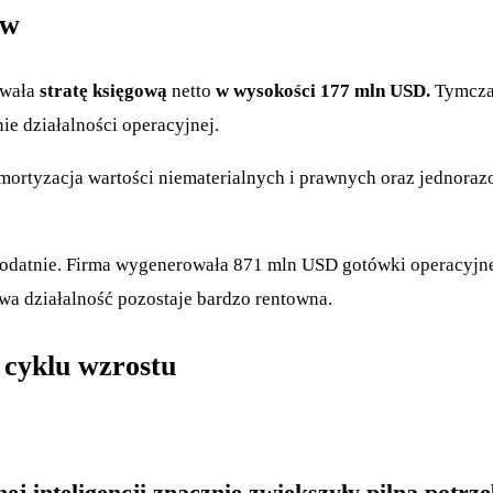
ów
owała
stratę księgową
netto
w wysokości 177 mln USD.
Tymczas
ie działalności operacyjnej.
mortyzacja wartości niematerialnych i prawnych oraz jednoraz
 dodatnie. Firma wygenerowała 871 mln USD gotówki operacyjn
wa działalność pozostaje bardzo rentowna.
 cyklu wzrostu
nej inteligencji znacznie zwiększyły pilną pot