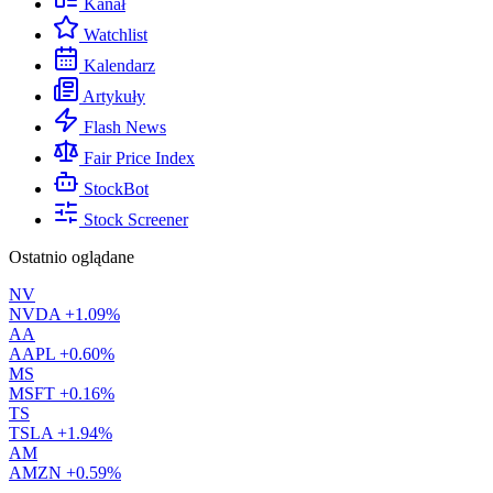
Kanał
Watchlist
Kalendarz
Artykuły
Flash News
Fair Price Index
StockBot
Stock Screener
Ostatnio oglądane
NV
NVDA
+1.09%
AA
AAPL
+0.60%
MS
MSFT
+0.16%
TS
TSLA
+1.94%
AM
AMZN
+0.59%