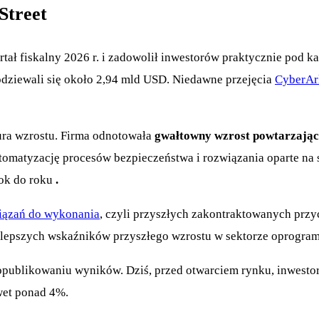
Street
rtał fiskalny 2026 r. i zadowolił inwestorów praktycznie pod
dziewali się około 2,94 mld USD. Niedawne przejęcia
CyberA
ura wzrostu. Firma odnotowała
gwałtowny wzrost powtarzając
omatyzację procesów bezpieczeństwa i rozwiązania oparte na s
ok do roku
.
iązań do wykonania
, czyli przyszłych zakontraktowanych prz
najlepszych wskaźników przyszłego wzrostu w sektorze oprogra
publikowaniu wyników. Dziś, przed otwarciem rynku, inwestor
awet ponad 4%.