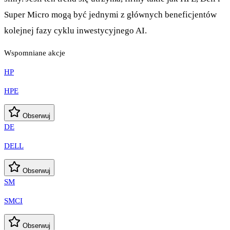
Super Micro mogą być jednymi z głównych beneficjentów
kolejnej fazy cyklu inwestycyjnego AI.
Wspomniane akcje
HP
HPE
Obserwuj
DE
DELL
Obserwuj
SM
SMCI
Obserwuj