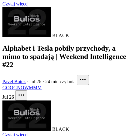
Czytaj więcej
BLACK
Alphabet i Tesla pobiły przychody, a
mimo to spadają | Weekend Intelligence
#22
Pavel Botek
·
Jul 26
·
24 min czytania
GOOG
NOW
MMM
Jul 26
BLACK
Czytaj więcej