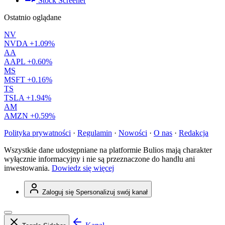
Stock Screener
Ostatnio oglądane
NV
NVDA
+1.09%
AA
AAPL
+0.60%
MS
MSFT
+0.16%
TS
TSLA
+1.94%
AM
AMZN
+0.59%
Polityka prywatności
·
Regulamin
·
Nowości
·
O nas
·
Redakcja
Wszystkie dane udostępniane na platformie Bulios mają charakter
wyłącznie informacyjny i nie są przeznaczone do handlu ani
inwestowania.
Dowiedz się więcej
Zaloguj się
Spersonalizuj swój kanał