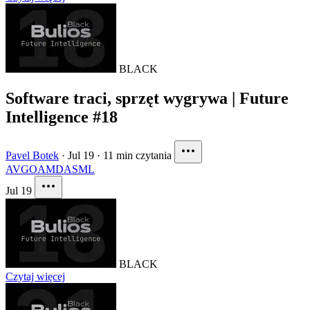
BLACK
Software traci, sprzęt wygrywa | Future
Intelligence #18
Pavel Botek
·
Jul 19
·
11 min czytania
AVGO
AMD
ASML
Jul 19
BLACK
Czytaj więcej