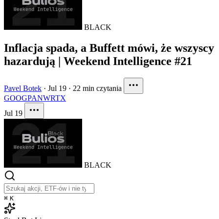
BLACK
Inflacja spada, a Buffett mówi, że wszyscy
hazardują | Weekend Intelligence #21
Pavel Botek
·
Jul 19
·
22 min czytania
GOOG
PANW
RTX
Jul 19
BLACK
⌘
K