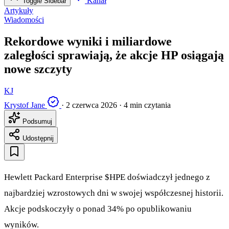
Kanał
Toggle Sidebar
Artykuły
Wiadomości
Rekordowe wyniki i miliardowe
zaległości sprawiają, że akcje HP osiągają
nowe szczyty
KJ
Krystof Jane
·
2 czerwca 2026
·
4 min czytania
Podsumuj
Udostępnij
Hewlett Packard Enterprise
$HPE
doświadczył jednego z
najbardziej wzrostowych dni w swojej współczesnej historii.
Akcje podskoczyły o ponad 34% po opublikowaniu
wyników.