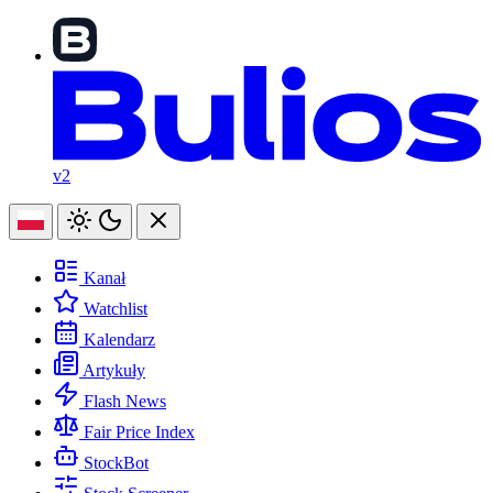
v2
Kanał
Watchlist
Kalendarz
Artykuły
Flash News
Fair Price Index
StockBot