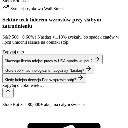
StockBot
Live
Sytuacja rynkowa
Wall Street
Sektor tech liderem wzrostów przy słabym
zatrudnieniu
S&P 500
+0.60%
i Nasdaq
+1.18%
zyskały, bo spadek etatów w
lipcu umocnił szanse na obniżki stóp.
Zapytaj o to
Dlaczego liczba miejsc pracy w USA spadła w lipcu?
Które spółki technologiczne napędzały Nasdaq?
Kiedy kolejna decyzja Fed w sprawie stóp?
StockBot zna 80,000+ akcji na całym świecie