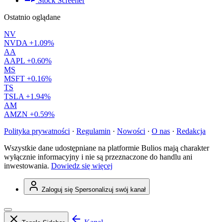
Stock Screener
Ostatnio oglądane
NV
NVDA
+1.09%
AA
AAPL
+0.60%
MS
MSFT
+0.16%
TS
TSLA
+1.94%
AM
AMZN
+0.59%
Polityka prywatności
·
Regulamin
·
Nowości
·
O nas
·
Redakcja
Wszystkie dane udostępniane na platformie Bulios mają charakter
wyłącznie informacyjny i nie są przeznaczone do handlu ani
inwestowania.
Dowiedz się więcej
Zaloguj się
Spersonalizuj swój kanał