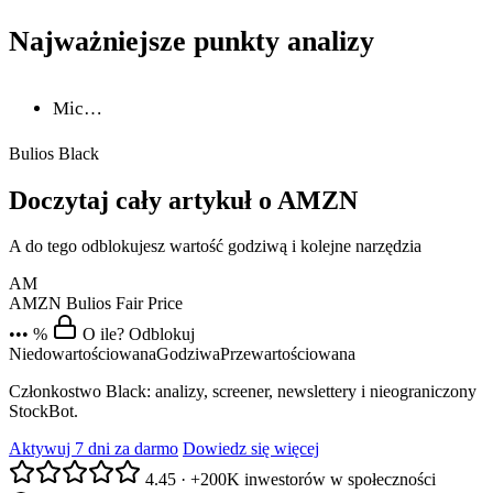
Najważniejsze punkty analizy
Mic…
Bulios Black
Doczytaj cały artykuł o AMZN
A do tego odblokujesz wartość godziwą i kolejne narzędzia
AM
AMZN
Bulios Fair Price
••• %
O ile? Odblokuj
Niedowartościowana
Godziwa
Przewartościowana
Członkostwo Black: analizy, screener, newslettery i nieograniczony
StockBot.
Aktywuj 7 dni za darmo
Dowiedz się więcej
4.45
·
+200K inwestorów w społeczności