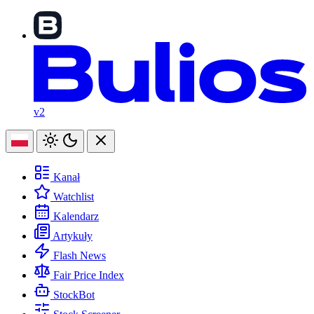
v2
Kanał
Watchlist
Kalendarz
Artykuły
Flash News
Fair Price Index
StockBot