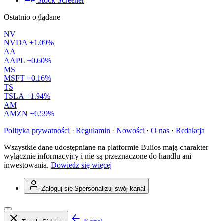
Stock Screener
Ostatnio oglądane
NV
NVDA
+1.09%
AA
AAPL
+0.60%
MS
MSFT
+0.16%
TS
TSLA
+1.94%
AM
AMZN
+0.59%
Polityka prywatności
·
Regulamin
·
Nowości
·
O nas
·
Redakcja
Wszystkie dane udostępniane na platformie Bulios mają charakter
wyłącznie informacyjny i nie są przeznaczone do handlu ani
inwestowania.
Dowiedz się więcej
Zaloguj się
Spersonalizuj swój kanał