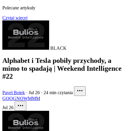
Polecane artykuły
Czytaj więcej
BLACK
Alphabet i Tesla pobiły przychody, a
mimo to spadają | Weekend Intelligence
#22
Pavel Botek
·
Jul 26
·
24 min czytania
GOOG
NOW
MMM
Jul 26