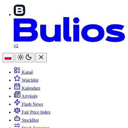
v2
Kanał
Watchlist
Kalendarz
Artykuły
Flash News
Fair Price Index
StockBot