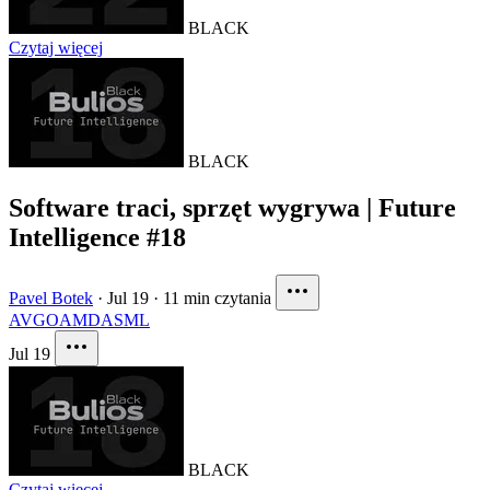
BLACK
Czytaj więcej
BLACK
Software traci, sprzęt wygrywa | Future
Intelligence #18
Pavel Botek
·
Jul 19
·
11 min czytania
AVGO
AMD
ASML
Jul 19
BLACK
Czytaj więcej