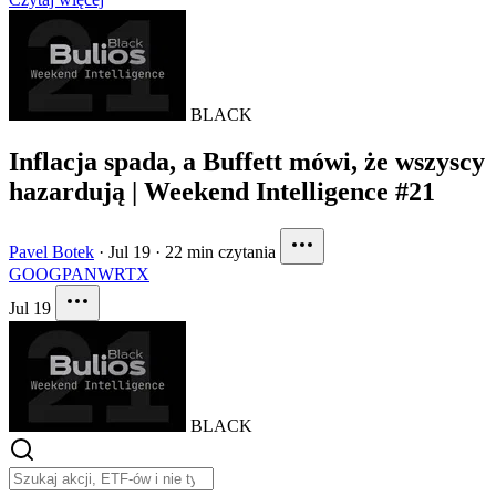
BLACK
Inflacja spada, a Buffett mówi, że wszyscy
hazardują | Weekend Intelligence #21
Pavel Botek
·
Jul 19
·
22 min czytania
GOOG
PANW
RTX
Jul 19
BLACK