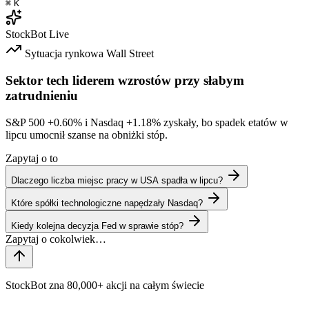
⌘
K
StockBot
Live
Sytuacja rynkowa
Wall Street
Sektor tech liderem wzrostów przy słabym
zatrudnieniu
S&P 500
+0.60%
i Nasdaq
+1.18%
zyskały, bo spadek etatów w
lipcu umocnił szanse na obniżki stóp.
Zapytaj o to
Dlaczego liczba miejsc pracy w USA spadła w lipcu?
Które spółki technologiczne napędzały Nasdaq?
Kiedy kolejna decyzja Fed w sprawie stóp?
StockBot zna 80,000+ akcji na całym świecie