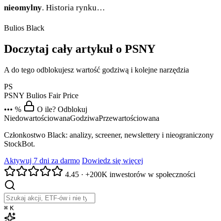
nieomylny
. Historia rynku…
Bulios Black
Doczytaj cały artykuł o PSNY
A do tego odblokujesz wartość godziwą i kolejne narzędzia
PS
PSNY
Bulios Fair Price
••• %
O ile? Odblokuj
Niedowartościowana
Godziwa
Przewartościowana
Członkostwo Black: analizy, screener, newslettery i nieograniczony
StockBot.
Aktywuj 7 dni za darmo
Dowiedz się więcej
4.45
·
+200K inwestorów w społeczności
⌘
K