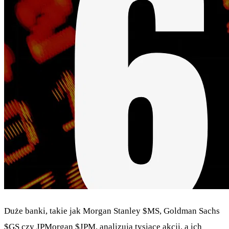
Duże banki, takie jak Morgan Stanley
$MS
, Goldman Sachs
$GS
czy JPMorgan
$JPM
, analizują tysiące akcji, a ich