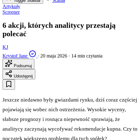
Kanał
Toggle Sidebar
Artykuły
Screener
6 akcji, których analitycy przestają
polecać
KJ
Krystof Jane
·
20 maja 2026
·
14 min czytania
Podsumuj
Udostępnij
Jeszcze niedawno były gwiazdami rynku, dziś coraz częściej
pojawiają się wobec nich ostrzeżenia. Wysokie wyceny,
słabsze prognozy i rosnąca niepewność sprawiają, że
analitycy zaczynają wycofywać rekomendacje kupna. Czy to
początek większego problemu dla tych spółek?