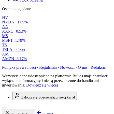
Stock Screener
Ostatnio oglądane
NV
NVDA
+1.09%
AA
AAPL
+0.53%
MS
MSFT
-1.79%
TS
TSLA
-0.58%
AM
AMZN
-3.17%
Polityka prywatności
·
Regulamin
·
Nowości
·
O nas
·
Redakcja
Wszystkie dane udostępniane na platformie Bulios mają charakter
wyłącznie informacyjny i nie są przeznaczone do handlu ani
inwestowania.
Dowiedz się więcej
Zaloguj się
Spersonalizuj swój kanał