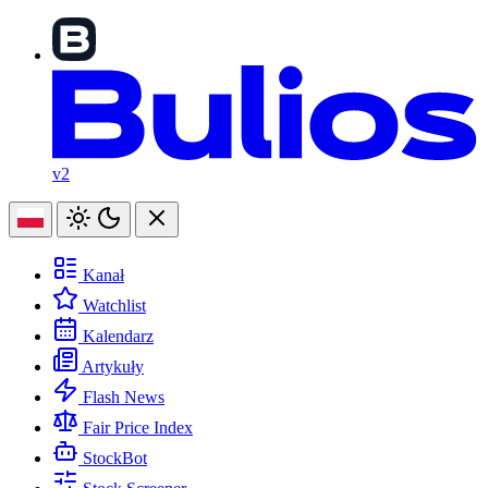
v2
Kanał
Watchlist
Kalendarz
Artykuły
Flash News
Fair Price Index
StockBot