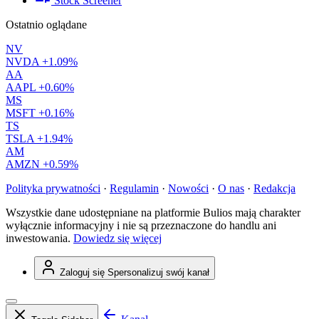
Stock Screener
Ostatnio oglądane
NV
NVDA
+1.09%
AA
AAPL
+0.60%
MS
MSFT
+0.16%
TS
TSLA
+1.94%
AM
AMZN
+0.59%
Polityka prywatności
·
Regulamin
·
Nowości
·
O nas
·
Redakcja
Wszystkie dane udostępniane na platformie Bulios mają charakter
wyłącznie informacyjny i nie są przeznaczone do handlu ani
inwestowania.
Dowiedz się więcej
Zaloguj się
Spersonalizuj swój kanał