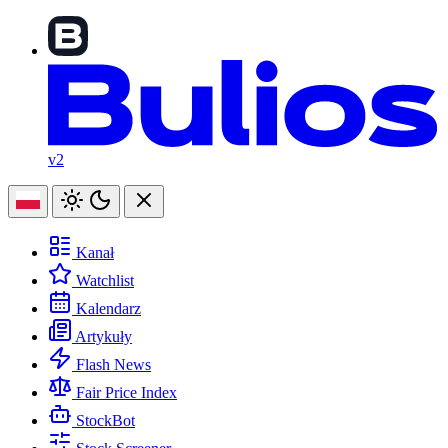
v2
Kanał
Watchlist
Kalendarz
Artykuły
Flash News
Fair Price Index
StockBot