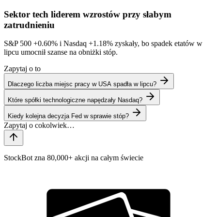
Sektor tech liderem wzrostów przy słabym
zatrudnieniu
S&P 500
+0.60%
i Nasdaq
+1.18%
zyskały, bo spadek etatów w
lipcu umocnił szanse na obniżki stóp.
Zapytaj o to
Dlaczego liczba miejsc pracy w USA spadła w lipcu?
Które spółki technologiczne napędzały Nasdaq?
Kiedy kolejna decyzja Fed w sprawie stóp?
StockBot zna 80,000+ akcji na całym świecie