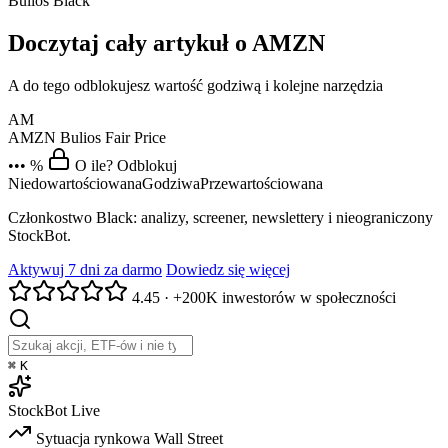
Bulios Black
Doczytaj cały artykuł o AMZN
A do tego odblokujesz wartość godziwą i kolejne narzędzia
AM
AMZN
Bulios Fair Price
••• %
O ile? Odblokuj
Niedowartościowana
Godziwa
Przewartościowana
Członkostwo Black: analizy, screener, newslettery i nieograniczony
StockBot.
Aktywuj 7 dni za darmo
Dowiedz się więcej
4.45
·
+200K inwestorów w społeczności
⌘
K
StockBot
Live
Sytuacja rynkowa
Wall Street