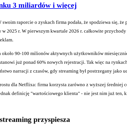
ku 3 miliardów i więcej
W swoim raporcie o zyskach firma podała, że spodziewa się, że
w w 2025 r. W pierwszym kwartale 2026 r. całkowite przychody 
reklam.
 ma około 90-100 milionów aktywnych użytkowników miesięczni
 stanowi już ponad 60% nowych rejestracji. Tak więc na rynkac
eństwo narracji z czasów, gdy streaming był postrzegany jako u
tu dla Netflixa: firma korzysta zarówno z wyższej średniej ce
ak definicję "wartościowego klienta" - nie jest nim już ten, kt
 streaming przyspiesza