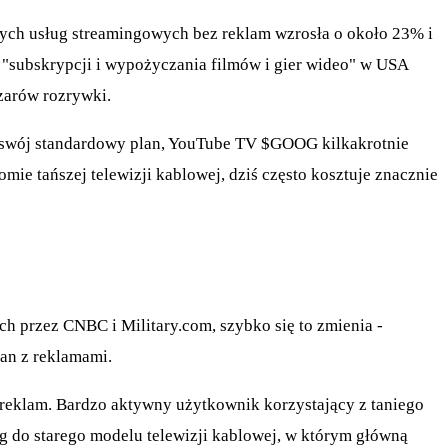
tnych usług streamingowych bez reklam wzrosła o około 23% i
 "subskrypcji i wypożyczania filmów i gier wideo" w USA
szarów rozrywki.
 swój standardowy plan, YouTube TV
$GOOG
kilkakrotnie
omie tańszej telewizji kablowej, dziś często kosztuje znacznie
h przez CNBC i Military.com, szybko się to zmienia -
lan z reklamami.
 reklam. Bardzo aktywny użytkownik korzystający z taniego
ng do starego modelu telewizji kablowej, w którym główną