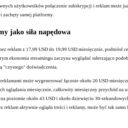
nych użytkowników połączenie subskrypcji i reklam może już
i zachęty samej platformy.
amy jako siła napędowa
bez reklam z 17,99 USD do 19,99 USD miesięcznie, podniósł ce
ym ekonomia streamingu zaczyna wyglądać uderzająco podobnie
cą "czystego" doświadczenia.
z reklamami może wygenerować łącznie około 20 USD miesięczni
ch oglądania miesięcznie, całkowity miesięczny przychód na u
 na poziomie około 43 USD i około dziewięciu 30-sekundowych
z reklam aktywnie ogląda treści i reklamy, może być tak samo l