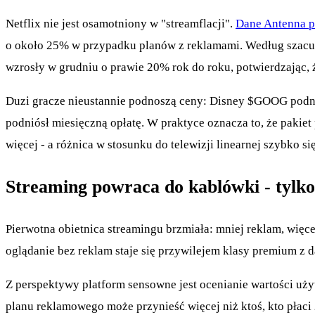
Netflix nie jest osamotniony w "streamflacji".
Dane Antenna p
o około 25% w przypadku planów z reklamami. Według szacunk
wzrosły w grudniu o prawie 20% rok do roku, potwierdzając, ż
Duzi gracze nieustannie podnoszą ceny: Disney
$GOOG
podni
podniósł miesięczną opłatę. W praktyce oznacza to, że pakiet 
więcej - a różnica w stosunku do telewizji linearnej szybko si
Streaming powraca do kablówki - tylk
Pierwotna obietnica streamingu brzmiała: mniej reklam, więc
oglądanie bez reklam staje się przywilejem klasy premium z 
Z perspektywy platform sensowne jest ocenianie wartości uż
planu reklamowego może przynieść więcej niż ktoś, kto płaci 