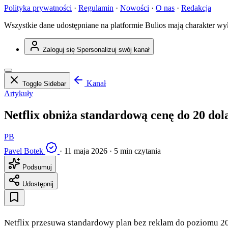
Polityka prywatności
·
Regulamin
·
Nowości
·
O nas
·
Redakcja
Wszystkie dane udostępniane na platformie Bulios mają charakter wy
Zaloguj się
Spersonalizuj swój kanał
Kanał
Toggle Sidebar
Artykuły
Netflix obniża standardową cenę do 20 dola
PB
Pavel Botek
·
11 maja 2026
·
5 min czytania
Podsumuj
Udostępnij
Netflix przesuwa standardowy plan bez reklam do poziomu 20