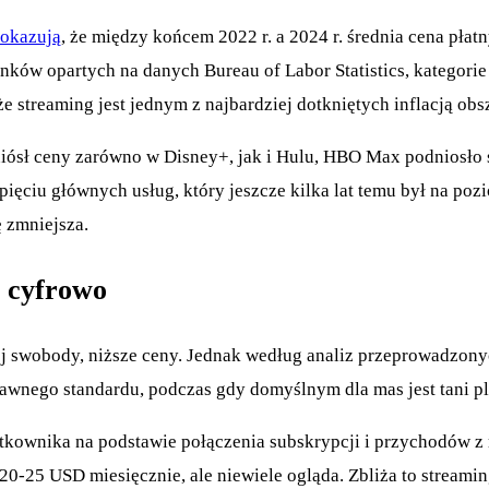
okazują
, że między końcem 2022 r. a 2024 r. średnia cena pła
ów opartych na danych Bureau of Labor Statistics, kategorie
e streaming jest jednym z najbardziej dotkniętych inflacją ob
ósł ceny zarówno w Disney+, jak i Hulu, HBO Max podniosło
pięciu głównych usług, który jeszcze kilka lat temu był na pozi
ę zmniejsza.
o cyfrowo
ej swobody, niższe ceny. Jednak według analiz przeprowadzonyc
dawnego standardu, podczas gdy domyślnym dla mas jest tani p
ytkownika na podstawie połączenia subskrypcji i przychodów z
20-25 USD miesięcznie, ale niewiele ogląda. Zbliża to streami