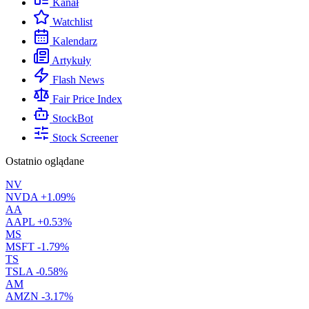
Kanał
Watchlist
Kalendarz
Artykuły
Flash News
Fair Price Index
StockBot
Stock Screener
Ostatnio oglądane
NV
NVDA
+1.09%
AA
AAPL
+0.53%
MS
MSFT
-1.79%
TS
TSLA
-0.58%
AM
AMZN
-3.17%