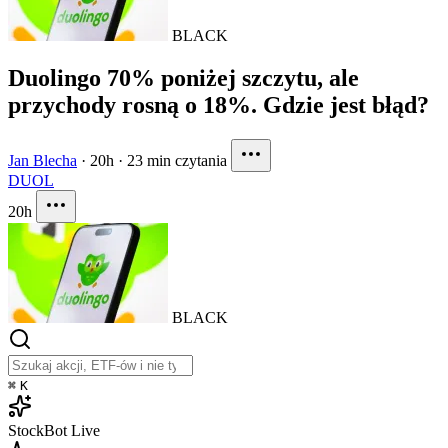
BLACK
Duolingo 70% poniżej szczytu, ale
przychody rosną o 18%. Gdzie jest błąd?
Jan Blecha
·
20h
·
23 min czytania
DUOL
20h
BLACK
⌘
K
StockBot
Live