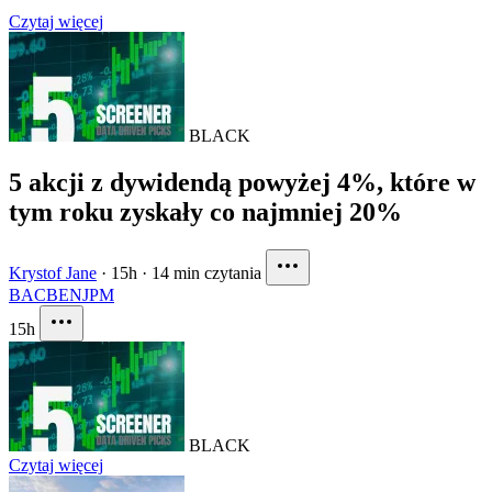
Czytaj więcej
BLACK
5 akcji z dywidendą powyżej 4%, które w
tym roku zyskały co najmniej 20%
Krystof Jane
·
15h
·
14 min czytania
BAC
BEN
JPM
15h
BLACK
Czytaj więcej