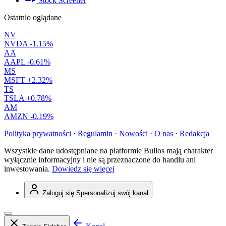
Stock Screener
Ostatnio oglądane
NV
NVDA
-1.15%
AA
AAPL
-0.61%
MS
MSFT
+2.32%
TS
TSLA
+0.78%
AM
AMZN
-0.19%
Polityka prywatności
·
Regulamin
·
Nowości
·
O nas
·
Redakcja
Wszystkie dane udostępniane na platformie Bulios mają charakter
wyłącznie informacyjny i nie są przeznaczone do handlu ani
inwestowania.
Dowiedz się więcej
Zaloguj się
Spersonalizuj swój kanał