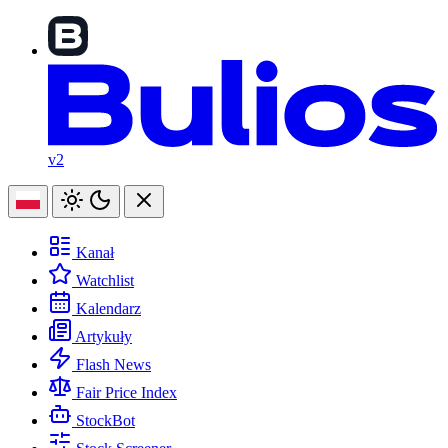
v2
Kanał
Watchlist
Kalendarz
Artykuły
Flash News
Fair Price Index
StockBot