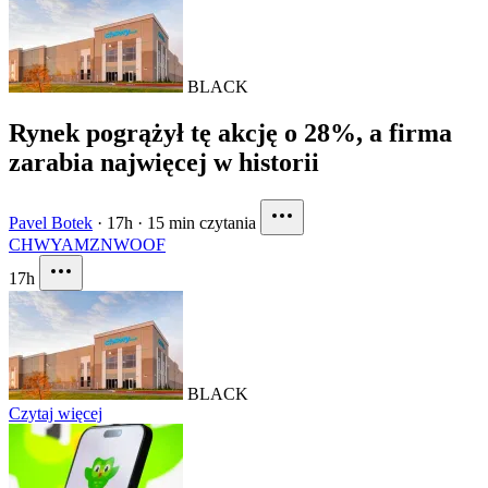
BLACK
Rynek pogrążył tę akcję o 28%, a firma
zarabia najwięcej w historii
Pavel Botek
·
17h
·
15 min czytania
CHWY
AMZN
WOOF
17h
BLACK
Czytaj więcej