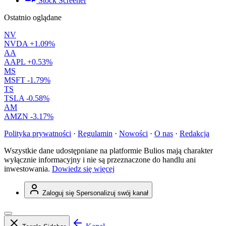
Stock Screener
Ostatnio oglądane
NV
NVDA
+1.09%
AA
AAPL
+0.53%
MS
MSFT
-1.79%
TS
TSLA
-0.58%
AM
AMZN
-3.17%
Polityka prywatności
·
Regulamin
·
Nowości
·
O nas
·
Redakcja
Wszystkie dane udostępniane na platformie Bulios mają charakter
wyłącznie informacyjny i nie są przeznaczone do handlu ani
inwestowania.
Dowiedz się więcej
Zaloguj się
Spersonalizuj swój kanał