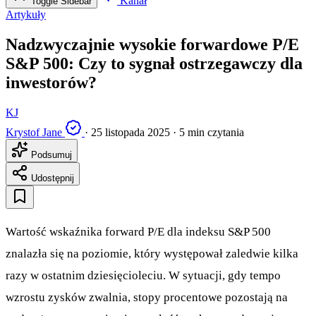
Kanał
Toggle Sidebar
Artykuły
Nadzwyczajnie wysokie forwardowe P/E
S&P 500: Czy to sygnał ostrzegawczy dla
inwestorów?
KJ
Krystof Jane
·
25 listopada 2025
·
5 min czytania
Podsumuj
Udostępnij
Wartość wskaźnika forward P/E dla indeksu S&P 500
znalazła się na poziomie, który występował zaledwie kilka
razy w ostatnim dziesięcioleciu. W sytuacji, gdy tempo
wzrostu zysków zwalnia, stopy procentowe pozostają na