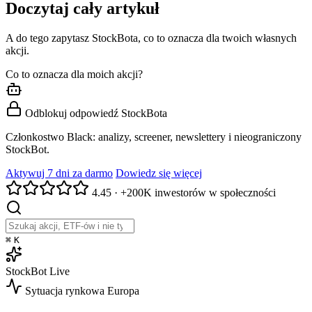
Doczytaj cały artykuł
A do tego zapytasz StockBota, co to oznacza dla twoich własnych
akcji.
Co to oznacza dla moich akcji?
Odblokuj odpowiedź StockBota
Członkostwo Black: analizy, screener, newslettery i nieograniczony
StockBot.
Aktywuj 7 dni za darmo
Dowiedz się więcej
4.45
·
+200K inwestorów w społeczności
⌘
K
StockBot
Live
Sytuacja rynkowa
Europa