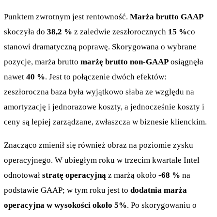
Punktem zwrotnym jest rentowność.
Marża brutto GAAP
skoczyła do
38,2 %
z zaledwie zeszłorocznych
15 %
co
stanowi dramatyczną poprawę. Skorygowana o wybrane
pozycje, marża brutto
marżę brutto non-GAAP
osiągnęła
nawet
40 %
. Jest to połączenie dwóch efektów:
zeszłoroczna baza była wyjątkowo słaba ze względu na
amortyzację i jednorazowe koszty, a jednocześnie koszty i
ceny są lepiej zarządzane, zwłaszcza w biznesie klienckim.
Znacząco zmienił się również obraz na poziomie zysku
operacyjnego. W ubiegłym roku w trzecim kwartale Intel
odnotował
stratę operacyjną
z marżą około
-68 %
na
podstawie GAAP; w tym roku jest to
dodatnia marża
operacyjna w wysokości około 5%
. Po skorygowaniu o