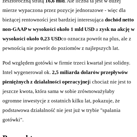
zeszłoroczną stratą
16,6 mld
. Ale liczba ta jest w dużej
mierze wypaczona przez pozycje jednorazowe - więc dla
bieżącej rentowności jest bardziej interesująca
dochód netto
non-GAAP w wysokości około 1 mld USD
a
zysk na akcję w
wysokości około 0,23 USD
co oznacza powrót na plus, ale z
pewnością nie powrót do poziomów z najlepszych lat.
Pod względem gotówki w firmie trzeci kwartał jest solidny.
Intel wygenerował ok.
2,5 miliarda dolarów przepływów
pieniężnych z działalności operacyjnej
i chociaż nie jest to
jeszcze kwota, która sama w sobie zrównoważyłaby
ogromne inwestycje z ostatnich kilku lat, pokazuje, że
podstawowa działalność nie jest już w trybie "spalania
gotówki".