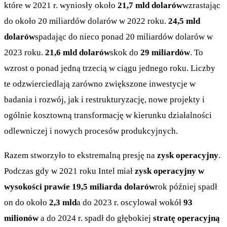
które w 2021 r. wyniosły około
21,7 mld dolarów
wzrastając
do około 20 miliardów dolarów w 2022 roku.
24,5 mld
dolarów
spadając do nieco ponad 20 miliardów dolarów w
2023 roku.
21,6 mld dolarów
skok do
29 miliardów
. To
wzrost o ponad jedną trzecią w ciągu jednego roku. Liczby
te odzwierciedlają zarówno zwiększone inwestycje w
badania i rozwój, jak i restrukturyzację, nowe projekty i
ogólnie kosztowną transformację w kierunku działalności
odlewniczej i nowych procesów produkcyjnych.
Razem stworzyło to ekstremalną presję na
zysk operacyjny
.
Podczas gdy w 2021 roku Intel miał
zysk operacyjny w
wysokości prawie 19,5 miliarda dolarów
rok później spadł
on do około
2,3 mld
a do 2023 r. oscylował wokół
93
milionów
a do 2024 r. spadł do głębokiej
stratę operacyjną