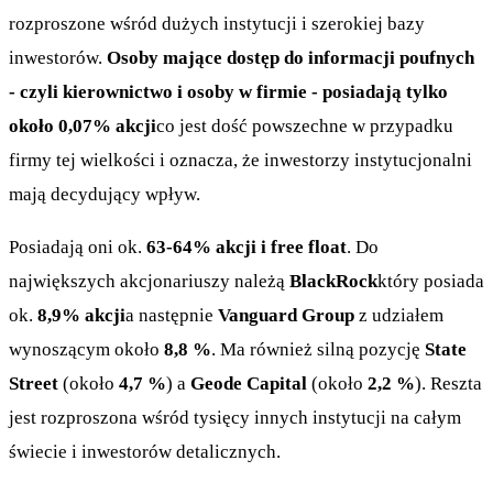
rozproszone wśród dużych instytucji i szerokiej bazy
inwestorów.
Osoby mające dostęp do informacji poufnych
- czyli kierownictwo i osoby w firmie - posiadają tylko
około 0,07% akcji
co jest dość powszechne w przypadku
firmy tej wielkości i oznacza, że inwestorzy instytucjonalni
mają decydujący wpływ.
Posiadają oni ok.
63-64% akcji i free float
. Do
największych akcjonariuszy należą
BlackRock
który posiada
ok.
8,9% akcji
a następnie
Vanguard Group
z udziałem
wynoszącym około
8,8 %
. Ma również silną pozycję
State
Street
(około
4,7 %
) a
Geode Capital
(około
2,2 %
). Reszta
jest rozproszona wśród tysięcy innych instytucji na całym
świecie i inwestorów detalicznych.