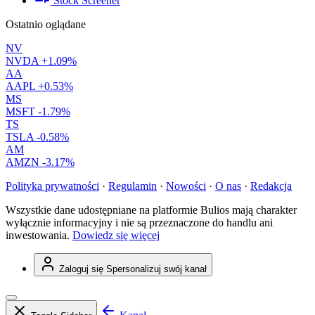
Stock Screener
Ostatnio oglądane
NV
NVDA
+1.09%
AA
AAPL
+0.53%
MS
MSFT
-1.79%
TS
TSLA
-0.58%
AM
AMZN
-3.17%
Polityka prywatności
·
Regulamin
·
Nowości
·
O nas
·
Redakcja
Wszystkie dane udostępniane na platformie Bulios mają charakter
wyłącznie informacyjny i nie są przeznaczone do handlu ani
inwestowania.
Dowiedz się więcej
Zaloguj się
Spersonalizuj swój kanał