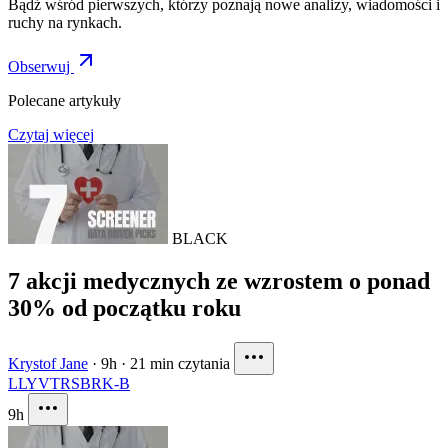
Bądź wśród pierwszych, którzy poznają nowe analizy, wiadomości i
ruchy na rynkach.
Obserwuj
Polecane artykuły
Czytaj więcej
BLACK
7 akcji medycznych ze wzrostem o ponad
30% od początku roku
Krystof Jane
·
9h
·
21 min czytania
LLY
VTRS
BRK-B
9h