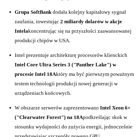
Grupa SoftBank
dodała kolejny kapitałowy sygnał
zaufania, inwestując
2 miliardy dolarów w akcje
Intela
koncentrując się na przyszłości zaawansowanej
produkcji chipów w USA.
Intel prezentuje architekturę procesorów klienckich
Intel Core Ultra Series 3 ("Panther Lake") w
procesie Intel 18A
który ma być pierwszym poważnym
testem technologii produkcji nowej generacji w
urządzeniach końcowych.
W obszarze serwerów zaprezentowano
Intel Xeon 6+
("Clearwater Forest") na 18A
podkreślając skok w
stosunku wydajności do zużycia energii, jednocześnie
przedstawiając szczegóły nowego GPU