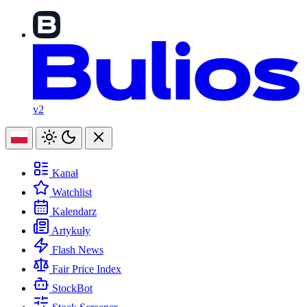
v2
Kanał
Watchlist
Kalendarz
Artykuły
Flash News
Fair Price Index
StockBot