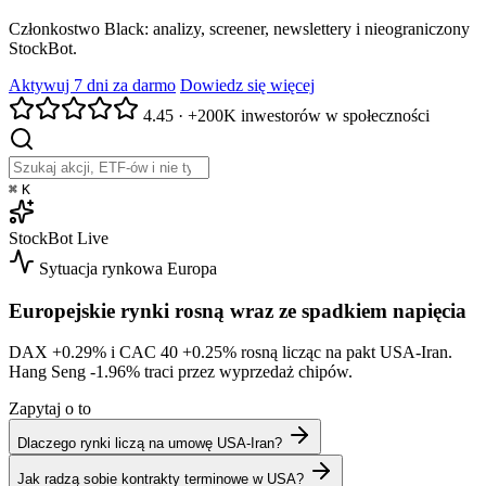
Członkostwo Black: analizy, screener, newslettery i nieograniczony
StockBot.
Aktywuj 7 dni za darmo
Dowiedz się więcej
4.45
·
+200K inwestorów w społeczności
⌘
K
StockBot
Live
Sytuacja rynkowa
Europa
Europejskie rynki rosną wraz ze spadkiem napięcia
DAX
+0.29%
i CAC 40
+0.25%
rosną licząc na pakt USA-Iran.
Hang Seng
-1.96%
traci przez wyprzedaż chipów.
Zapytaj o to
Dlaczego rynki liczą na umowę USA-Iran?
Jak radzą sobie kontrakty terminowe w USA?