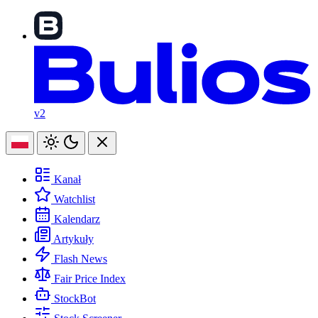
v2
Kanał
Watchlist
Kalendarz
Artykuły
Flash News
Fair Price Index
StockBot