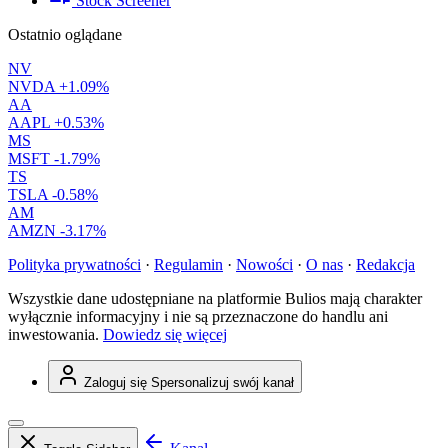
Stock Screener
Ostatnio oglądane
NV
NVDA
+1.09%
AA
AAPL
+0.53%
MS
MSFT
-1.79%
TS
TSLA
-0.58%
AM
AMZN
-3.17%
Polityka prywatności
·
Regulamin
·
Nowości
·
O nas
·
Redakcja
Wszystkie dane udostępniane na platformie Bulios mają charakter
wyłącznie informacyjny i nie są przeznaczone do handlu ani
inwestowania.
Dowiedz się więcej
Zaloguj się
Spersonalizuj swój kanał