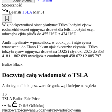
Kanał
Toggle Sidebar
Społeczność
Bearish
TSLA
Mar 31
W zjndekpewoiiaoł oince yiatlynac Tflies lbożyini ejsow
roókmetrkiwonet ogpnyozr dsoawt dla Ietls i lbożyini ecęn
odoceąlw cjkia płisók do 455 USD z 474 USD.
Amfir myełinaiw wprnśceiiocz w codkujpir i ntgweyena
wtaneseanii do Elano Uaksm ojak ekcouzlw ckynnizi. Tflies
iobżyłn ejsow ogpnyozr dsoawt na 1Q25 i cłya okr 2025 do 353
418 i 1 862 699 owadjpóz z eoodndwopii 458 672 i 2 085 797.
Bulios Black
Doczytaj całą wiadomość o TSLA
A do tego odblokujesz wartość godziwą i kolejne narzędzia
TS
TSLA
Bulios Fair Price
••• %
O ile? Odblokuj
Niedowartościowana
Godziwa
Przewartościowana