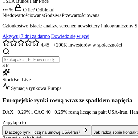
TSLA
Bulios Fair Price
••• %
O ile? Odblokuj
Niedowartościowana
Godziwa
Przewartościowana
Członkostwo Black: analizy, screener, newslettery i nieograniczony 
Aktywuj 7 dni za darmo
Dowiedz się więcej
4.45
·
+200K inwestorów w społeczności
⌘
K
StockBot
Live
Sytuacja rynkowa
Europa
Europejskie rynki rosną wraz ze spadkiem napięcia
DAX
+0.29%
i CAC 40
+0.25%
rosną licząc na pakt USA-Iran. Ha
Zapytaj o to
Dlaczego rynki liczą na umowę USA-Iran?
Jak radzą sobie kontra