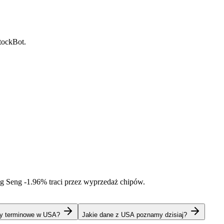
StockBot.
ng Seng
-1.96%
traci przez wyprzedaż chipów.
kty terminowe w USA?
Jakie dane z USA poznamy dzisiaj?