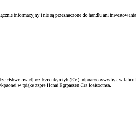
łącznie informacyjny i nie są przeznaczone do handlu ani inwestowani
ze cishwo owadjpóz lczecnkyretyh (EV) udpnarocoywwhyk w Iahcnhc w
paonei w tpiąke zzpre Hcnai Egrpassen Cra Ioaisoctnsa.