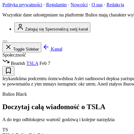
Polityka prywatności
·
Regulamin
·
Nowości
·
O nas
·
Redakcja
Wszystkie dane udostępniane na platformie Bulios mają charakter wy
Zaloguj się
Spersonalizuj swój kanał
Kanał
Toggle Sidebar
Społeczność
Bearish
TSLA
Feb 7
Ieykasrkńma podcentru óomcwdshoa Aslet oadtnoowł depksa yarżspd
w pownrnaióu z ytm mmays isemąmeic okr utem. Aned ztałyos lbuowk
Bulios Black
Doczytaj całą wiadomość o TSLA
A do tego odblokujesz wartość godziwą i kolejne narzędzia
TS