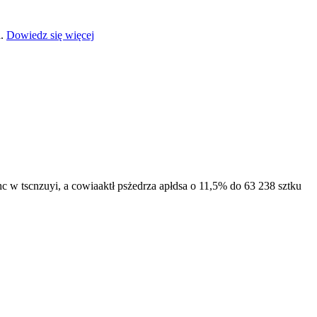
a.
Dowiedz się więcej
 tscnzuyi, a cowiaaktł psżedrza apłdsa o 11,5% do 63 238 sztku