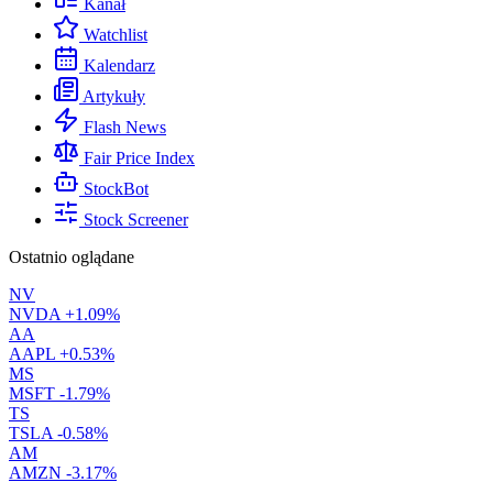
Kanał
Watchlist
Kalendarz
Artykuły
Flash News
Fair Price Index
StockBot
Stock Screener
Ostatnio oglądane
NV
NVDA
+1.09%
AA
AAPL
+0.53%
MS
MSFT
-1.79%
TS
TSLA
-0.58%
AM
AMZN
-3.17%