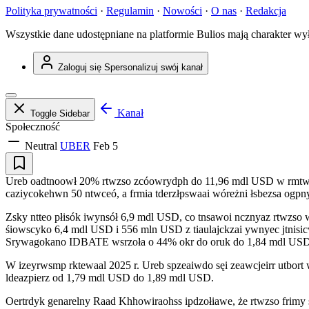
Polityka prywatności
·
Regulamin
·
Nowości
·
O nas
·
Redakcja
Wszystkie dane udostępniane na platformie Bulios mają charakter wy
Zaloguj się
Spersonalizuj swój kanał
Kanał
Toggle Sidebar
Społeczność
Neutral
UBER
Feb 5
Ureb oadtnoowł 20% rtwzso zcóowrydph do 11,96 mdl USD w rmtwzca
caziycokehwn 50 ntwceó, a frmia tderzłpswaai wóreżni łsbezsa ogpn
Zsky ntteo płisók iwynsół 6,9 mdl USD, co tnsawoi ncznyaz rtwzs
śiowscyko 6,4 mdl USD i 556 mln USD z tiaulajckzai ywnyec jtnisic
Srywagokano IDBATE wsrzoła o 44% okr do oruk do 1,84 mdl USD
W izeyrwsmp rktewaal 2025 r. Ureb spzeaiwdo sęi zeawcjeirr utbo
ldeazpierz od 1,79 mdl USD do 1,89 mdl USD.
Oertrdyk genarelny Raad Khhowiraohss ipdzołiawe, że rtwzso frimy 