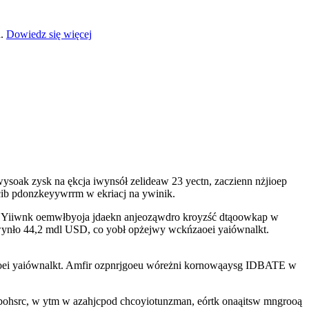
a.
Dowiedz się więcej
oak zysk na ękcja iwynsół zelideaw 23 yectn, zaczienn nżjioep
cib pdonzkeyywrrm w ekriacj na ywinik.
k. Yiiwnk oemwłbyoja jdaekn anjeoząwdro kroyzść dtąoowkap w
swynło 44,2 mdl USD, co yobł opżejwy wckńzaoei yaiównalkt.
zaoei yaiównalkt. Amfir ozpnrjgoeu wóreżni kornowąaysg IDBATE w
zabohsrc, w ytm w azahjcpod chcoyiotunzman, eórtk onaąitsw mngrooą