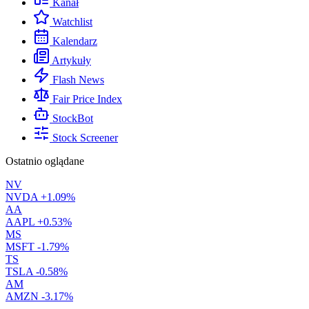
Kanał
Watchlist
Kalendarz
Artykuły
Flash News
Fair Price Index
StockBot
Stock Screener
Ostatnio oglądane
NV
NVDA
+1.09%
AA
AAPL
+0.53%
MS
MSFT
-1.79%
TS
TSLA
-0.58%
AM
AMZN
-3.17%