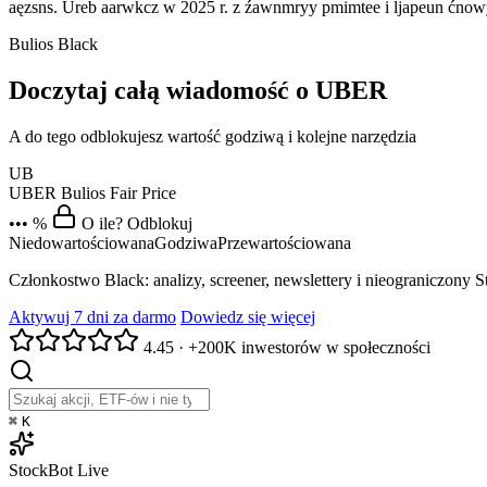
aęzsns. Ureb aarwkcz w 2025 r. z źawnmryy pmimtee i ljapeun ćnowyu
Bulios Black
Doczytaj całą wiadomość o UBER
A do tego odblokujesz wartość godziwą i kolejne narzędzia
UB
UBER
Bulios Fair Price
••• %
O ile? Odblokuj
Niedowartościowana
Godziwa
Przewartościowana
Członkostwo Black: analizy, screener, newslettery i nieograniczony 
Aktywuj 7 dni za darmo
Dowiedz się więcej
4.45
·
+200K inwestorów w społeczności
⌘
K
StockBot
Live