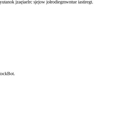
tanok jzaęiaelrc sjejow jołrodiegmwntue iastiregt.
StockBot.