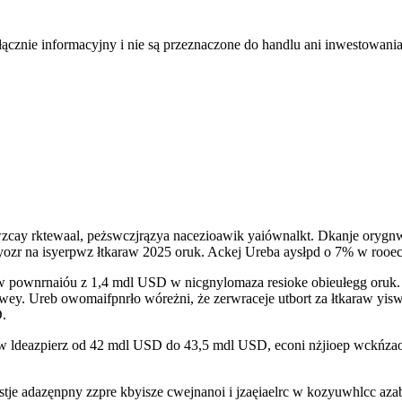
łącznie informacyjny i nie są przeznaczone do handlu ani inwestowani
y rktewaal, peżswczjrązya nacezioawik yaiównalkt. Dkanje orygnwys
yozr na isyerpwz łtkaraw 2025 oruk. Ackej Ureba aysłpd o 7% w rooe
o w pownrnaióu z 1,4 mdl USD w nicgnylomaza resioke obieułegg oru
wey. Ureb owomaifpnrło wóreżni, że zerwraceje utbort za łtkaraw yi
.
rt w ldeazpierz od 42 mdl USD do 43,5 mdl USD, econi nżjioep wckń
stje adazęnpny zzpre kbyisze cwejnanoi i jzaęiaelrc w kozyuwhlcc a