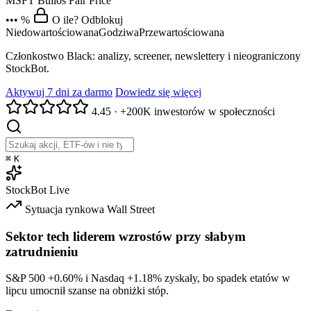
MSFT
Bulios Fair Price
••• %
O ile? Odblokuj
Niedowartościowana
Godziwa
Przewartościowana
Członkostwo Black: analizy, screener, newslettery i nieograniczony
StockBot.
Aktywuj 7 dni za darmo
Dowiedz się więcej
4.45
·
+200K inwestorów w społeczności
⌘
K
StockBot
Live
Sytuacja rynkowa
Wall Street
Sektor tech liderem wzrostów przy słabym
zatrudnieniu
S&P 500
+0.60%
i Nasdaq
+1.18%
zyskały, bo spadek etatów w
lipcu umocnił szanse na obniżki stóp.