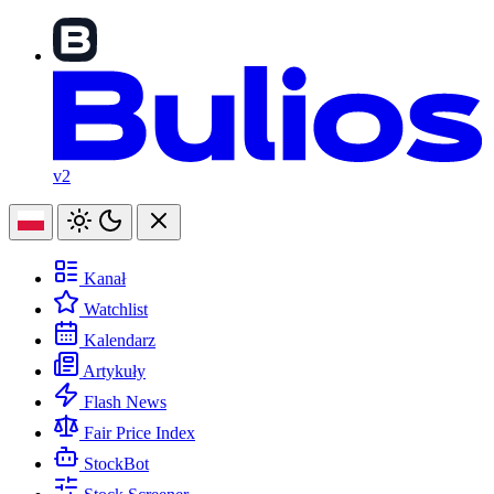
v2
Kanał
Watchlist
Kalendarz
Artykuły
Flash News
Fair Price Index
StockBot