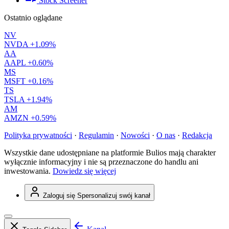
Stock Screener
Ostatnio oglądane
NV
NVDA
+1.09%
AA
AAPL
+0.60%
MS
MSFT
+0.16%
TS
TSLA
+1.94%
AM
AMZN
+0.59%
Polityka prywatności
·
Regulamin
·
Nowości
·
O nas
·
Redakcja
Wszystkie dane udostępniane na platformie Bulios mają charakter
wyłącznie informacyjny i nie są przeznaczone do handlu ani
inwestowania.
Dowiedz się więcej
Zaloguj się
Spersonalizuj swój kanał