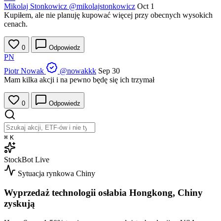
Mikolaj Stonkowicz
@mikolajstonkowicz
Oct 1
Kupiłem, ale nie planuję kupować więcej przy obecnych wysokich
cenach.
0
Odpowiedz
PN
Piotr Nowak
@nowakkk
Sep 30
Mam kilka akcji i na pewno będę się ich trzymał
0
Odpowiedz
⌘
K
StockBot
Live
Sytuacja rynkowa
Chiny
Wyprzedaż technologii osłabia Hongkong, Chiny
zyskują