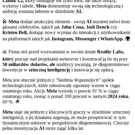
Llama 3.2,
który obsługuje nie tylko tekst, ale także obrazy,
wykresy i tabele,
Meta
demonstruje swoją siłę technologiczną i
ambicję zostania liderem w dziedzinie
AI.
🎤
Meta
dodaje atrakcyjny element - swoją
AI
asystent mówi teraz
głosami celebrytów, takich jak
John Cena, Judi Dench
czy
Kristen Bell,
dodając nowy wymiar do interakcji z użytkownikami
na platformach takich jak
Instagram, Messenger i WhatsApp. 🌍
📊 Firma stoi przed wyzwaniami w swoim dziale
Reality Labs,
który
pracuje nad projektami
metaverse
i kosztował ją do tej pory
50 miliardów dolarów, ale
analitycy uważają, że długoterminowe
inwestycje w
sztuczną inteligencję
i innowacje się opłacą.
Meta jest obecnie jednym z
"Siedmiu Wspaniałych"
spółek
technologicznych, które odnotowały ogromny wzrost w ciągu
ostatniego roku. Akcje
Meta
wzrosły o prawie
91 %
w ciągu
ostatniego roku, rosnąc o ponad 100 procent w samym
2024 roku
.
60 %. 🌟
Meta
staje się jednym z kluczowych graczy w dziedzinie sztucznej
inteligencji, a jej działania sugerują, że może prosperować w tym
dynamicznym sektorze w perspektywie długoterminowej. Chociaż
pełna monetyzacja
AI
może zająć kilka lat.