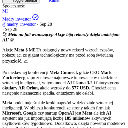
Kanał
Toggle Sidebar
Społeczność
MI
Mądry inwestor
@madry_inwestor
·
Sep 28
·
Sep 28
🚀
Meta na fali wznoszącej: Akcje biją rekordy dzięki ambicjom
AI!
🌐
Akcje
Meta
$ META osiągnęły nowy rekord wszech czasów,
pokazując, że gigant technologiczny ma przed sobą świetlaną
przyszłość. 📈
Po niedawnej konferencji
Meta Connect,
gdzie CEO
Mark
Zuckerberg
zaprezentował najnowsze innowacje w dziedzinie
sztucznej inteligencji, w tym model
AI Llama 3.2
i futurystyczne
okulary AR Orion,
akcje wzrosły do
577 USD.
Chociaż cena
następnie nieznacznie spadła, entuzjazm nie osłabł.
Meta
podejmuje śmiałe kroki naprzód w dziedzinie sztucznej
inteligencji. W obliczu konkurencji ze strony takich firm jak
Microsoft, Google
czy startup
OpenAI
jest
Meta
ale ich
AI
asystent ma już imponującą liczbę
185 milionów
aktywnych
użytkowników tygodniowo. Dodatkowo, dzięki nowemu modelowi