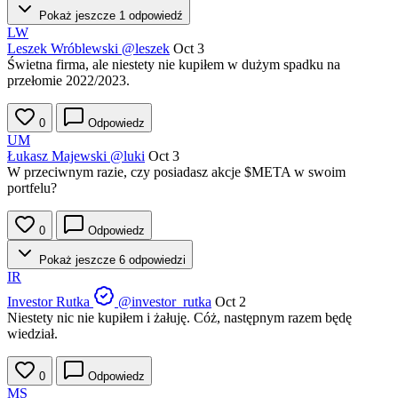
Pokaż jeszcze 1 odpowiedź
LW
Leszek Wróblewski
@leszek
Oct 3
Świetna firma, ale niestety nie kupiłem w dużym spadku na
przełomie 2022/2023.
0
Odpowiedz
UM
Łukasz Majewski
@luki
Oct 3
W przeciwnym razie, czy posiadasz akcje
$META
w swoim
portfelu?
0
Odpowiedz
Pokaż jeszcze 6 odpowiedzi
IR
Investor Rutka
@investor_rutka
Oct 2
Niestety nic nie kupiłem i żałuję. Cóż, następnym razem będę
wiedział.
0
Odpowiedz
MS