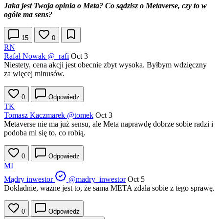
Jaka jest Twoja opinia o Meta? Co sądzisz o Metaverse, czy to w
ogóle ma sens?
15
0
RN
Rafał Nowak
@_rafi
Oct 3
Niestety, cena akcji jest obecnie zbyt wysoka. Byłbym wdzięczny
za więcej minusów.
0
Odpowiedz
TK
Tomasz Kaczmarek
@tomek
Oct 3
Metaverse nie ma już sensu, ale Meta naprawdę dobrze sobie radzi i
podoba mi się to, co robią.
0
Odpowiedz
MI
Mądry inwestor
@madry_inwestor
Oct 5
Dokładnie, ważne jest to, że sama META zdała sobie z tego sprawę.
0
Odpowiedz