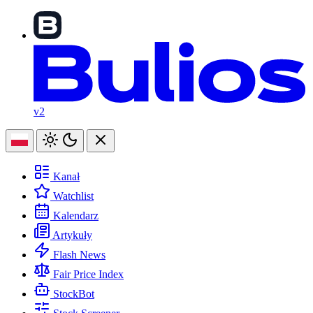
v2
Kanał
Watchlist
Kalendarz
Artykuły
Flash News
Fair Price Index
StockBot