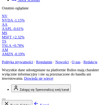
Stock Screener
Ostatnio oglądane
NV
NVDA
-1.15%
AA
AAPL
-0.61%
MS
MSFT
+2.32%
TS
TSLA
+0.78%
AM
AMZN
-0.19%
Polityka prywatności
·
Regulamin
·
Nowości
·
O nas
·
Redakcja
Wszystkie dane udostępniane na platformie Bulios mają charakter
wyłącznie informacyjny i nie są przeznaczone do handlu ani
inwestowania.
Dowiedz się więcej
Zaloguj się
Spersonalizuj swój kanał