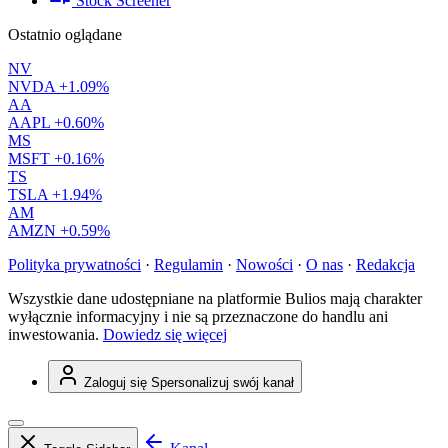
Stock Screener
Ostatnio oglądane
NV
NVDA
+1.09%
AA
AAPL
+0.60%
MS
MSFT
+0.16%
TS
TSLA
+1.94%
AM
AMZN
+0.59%
Polityka prywatności
·
Regulamin
·
Nowości
·
O nas
·
Redakcja
Wszystkie dane udostępniane na platformie Bulios mają charakter
wyłącznie informacyjny i nie są przeznaczone do handlu ani
inwestowania.
Dowiedz się więcej
Zaloguj się
Spersonalizuj swój kanał