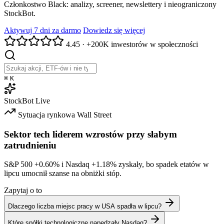
Członkostwo Black: analizy, screener, newslettery i nieograniczony
StockBot.
Aktywuj 7 dni za darmo
Dowiedz się więcej
4.45
·
+200K inwestorów w społeczności
⌘
K
StockBot
Live
Sytuacja rynkowa
Wall Street
Sektor tech liderem wzrostów przy słabym
zatrudnieniu
S&P 500
+0.60%
i Nasdaq
+1.18%
zyskały, bo spadek etatów w
lipcu umocnił szanse na obniżki stóp.
Zapytaj o to
Dlaczego liczba miejsc pracy w USA spadła w lipcu?
Które spółki technologiczne napędzały Nasdaq?