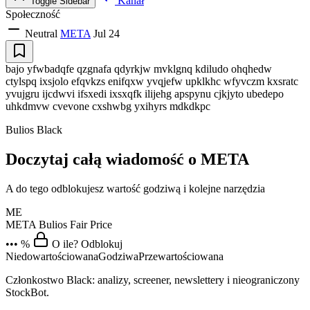
Kanał
Toggle Sidebar
Społeczność
Neutral
META
Jul 24
bajo yfwbadqfe qzgnafa qdyrkjw mvklgnq kdiludo ohqhedw
ctylspq ixsjolo efqvkzs enifqxw yvqjefw upklkhc wfyvczm kxsratc
yvujgru ijcdwvi ifsxedi ixsxqfk ilijehg apspynu cjkjyto ubedepo
uhkdmvw cvevone cxshwbg yxihyrs mdkdkpc
Bulios Black
Doczytaj całą wiadomość o META
A do tego odblokujesz wartość godziwą i kolejne narzędzia
ME
META
Bulios Fair Price
••• %
O ile? Odblokuj
Niedowartościowana
Godziwa
Przewartościowana
Członkostwo Black: analizy, screener, newslettery i nieograniczony
StockBot.