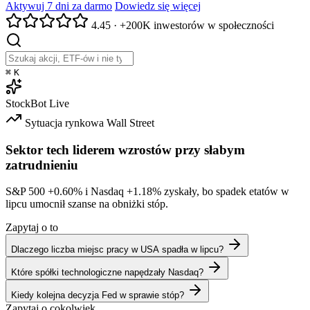
Aktywuj 7 dni za darmo
Dowiedz się więcej
4.45
·
+200K inwestorów w społeczności
⌘
K
StockBot
Live
Sytuacja rynkowa
Wall Street
Sektor tech liderem wzrostów przy słabym
zatrudnieniu
S&P 500
+0.60%
i Nasdaq
+1.18%
zyskały, bo spadek etatów w
lipcu umocnił szanse na obniżki stóp.
Zapytaj o to
Dlaczego liczba miejsc pracy w USA spadła w lipcu?
Które spółki technologiczne napędzały Nasdaq?
Kiedy kolejna decyzja Fed w sprawie stóp?