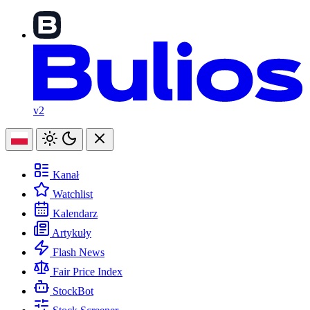
v2
Kanał
Watchlist
Kalendarz
Artykuły
Flash News
Fair Price Index
StockBot