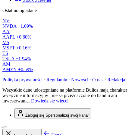
Stock Screener
Ostatnio oglądane
NV
NVDA
+1.09%
AA
AAPL
+0.60%
MS
MSFT
+0.16%
TS
TSLA
+1.94%
AM
AMZN
+0.59%
Polityka prywatności
·
Regulamin
·
Nowości
·
O nas
·
Redakcja
Wszystkie dane udostępniane na platformie Bulios mają charakter
wyłącznie informacyjny i nie są przeznaczone do handlu ani
inwestowania.
Dowiedz się więcej
Zaloguj się
Spersonalizuj swój kanał