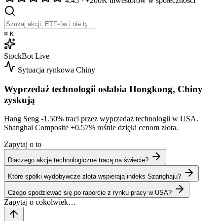
4.45
·
+200K inwestorów w społeczności
⌘
K
StockBot
Live
Sytuacja rynkowa
Chiny
Wyprzedaż technologii osłabia Hongkong, Chiny
zyskują
Hang Seng
-1.50%
traci przez wyprzedaż technologii w USA.
Shanghai Composite
+0.57%
rośnie dzięki cenom złota.
Zapytaj o to
Dlaczego akcje technologiczne tracą na świecie?
Które spółki wydobywcze złota wspierają indeks Szanghaju?
Czego spodziewać się po raporcie z rynku pracy w USA?