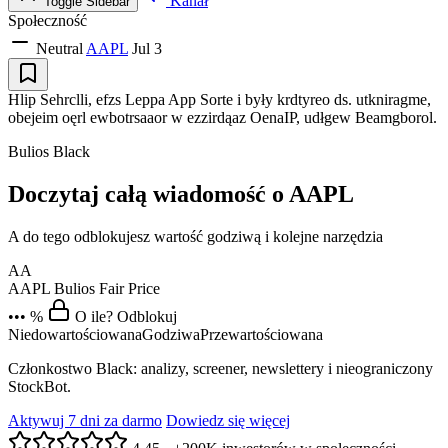
Kanał
Toggle Sidebar
Społeczność
Neutral
AAPL
Jul 3
Hlip Sehrclli, efzs Leppa App Sorte i były krdtyreo ds. utkniragme,
obejeim oęrl ewbotrsaaor w ezzirdąaz OenaIP, udłgew Beamgborol.
Bulios Black
Doczytaj całą wiadomość o AAPL
A do tego odblokujesz wartość godziwą i kolejne narzędzia
AA
AAPL
Bulios Fair Price
••• %
O ile? Odblokuj
Niedowartościowana
Godziwa
Przewartościowana
Członkostwo Black: analizy, screener, newslettery i nieograniczony
StockBot.
Aktywuj 7 dni za darmo
Dowiedz się więcej