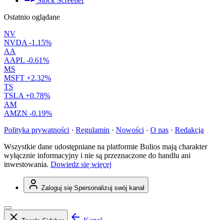
Stock Screener
Ostatnio oglądane
NV
NVDA
-1.15%
AA
AAPL
-0.61%
MS
MSFT
+2.32%
TS
TSLA
+0.78%
AM
AMZN
-0.19%
Polityka prywatności
·
Regulamin
·
Nowości
·
O nas
·
Redakcja
Wszystkie dane udostępniane na platformie Bulios mają charakter
wyłącznie informacyjny i nie są przeznaczone do handlu ani
inwestowania.
Dowiedz się więcej
Zaloguj się
Spersonalizuj swój kanał