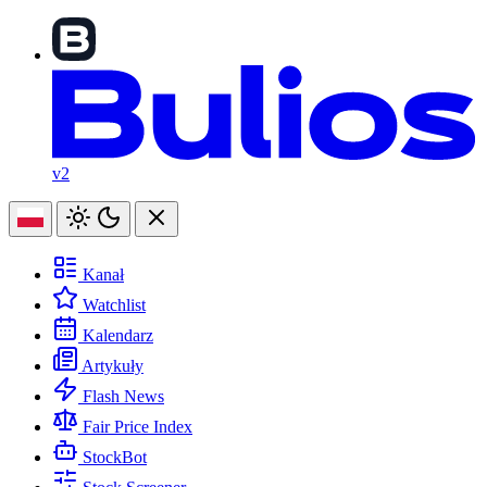
v2
Kanał
Watchlist
Kalendarz
Artykuły
Flash News
Fair Price Index
StockBot