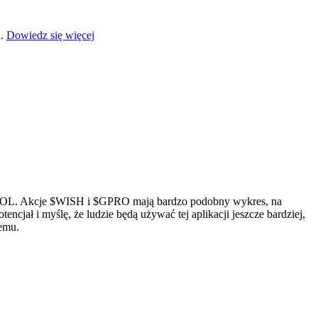
a.
Dowiedz się więcej
OL
. Akcje
$WISH
i
$GPRO
mają bardzo podobny wykres, na
tencjał i myślę, że ludzie będą używać tej aplikacji jeszcze bardziej,
temu.