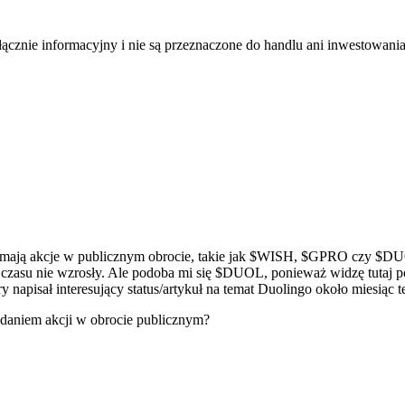
łącznie informacyjny i nie są przeznaczone do handlu ani inwestowani
 mają akcje w publicznym obrocie, takie jak
$WISH
,
$GPRO
czy
$DU
 czasu nie wzrosły. Ale podoba mi się
$DUOL
, ponieważ widzę tutaj po
óry napisał interesujący status/artykuł na temat Duolingo około miesiąc 
siadaniem akcji w obrocie publicznym?