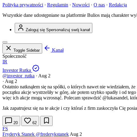
Polityka prywatności
·
Regulamin
·
Nowości
·
O nas
·
Redakcja
Wszystkie dane udostępniane na platformie Bulios mają charakter wy
Zaloguj się
Spersonalizuj swój kanał
Kanał
Toggle Sidebar
Społeczność
IR
Investor Rutka
@investor_rutka
·
Aug 2
·
Aug 2
Ostatnio natknąłem się na spółki, o których nawet nie wiedziałem, że
początku akcje wystrzeliły w górę, ale potem szybko spadły i od tego
więc ich akcje mogą wzrosnąć. Polecam sprawdzić
@lukasandel
, kt
Jak zapatrujesz się na te akcje i czy któraś z firm zaskoczyła Cię po
20
62
FS
Fryderyk Stanek
@frederykstanek
Aug 2