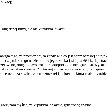
plikację.
ług danej firmy, ale nie kupiłbym jej akcji.
ługa tego, że przecież chyba każdy wie co jest coraz bardziej na rynku
inaczej miałem go na zielono bo jego ikonka jest fajna 😁 Dzisiaj stracił
czekiwano, druga połowa roku prawdopodobnie nie będzie tak wysoka z
także na całym świecie. Z własnego doświadczenia wiem, że naprawdę m
 sobie poradzą z wdrożeniem sztucznej inteligencji, którą próbują zrobić,
 zaczynam myśleć, że kupiłbym ich akcje, gdy trochę spadną.