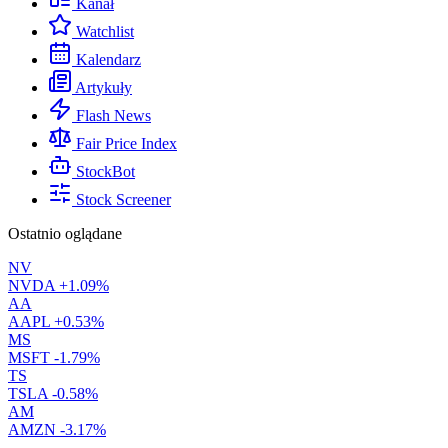
Kanał
Watchlist
Kalendarz
Artykuły
Flash News
Fair Price Index
StockBot
Stock Screener
Ostatnio oglądane
NV
NVDA
+1.09%
AA
AAPL
+0.53%
MS
MSFT
-1.79%
TS
TSLA
-0.58%
AM
AMZN
-3.17%