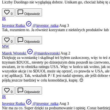
Liczby Duolingo nie wyglądają dobrze. Unikam go, chociaż lubię tę a
0
Odpowiedz
IR
Investor Rutka
@investor_rutka
Aug 3
Tak, rozumiem to. Ja również korzystam z niektórych produktów lub us
0
Odpowiedz
MW
Marek Wronski
@marekwronski
Aug 2
Dziękuję za wzmiankę i skądinąd też byłem zaskoczony, więc to też zas
trzymam
$DUOL
, niestety po dzisiejszym dniu poszedł na czerwono, 
uważam, że to obniżka ratingu USA. Więc w końcu tak wolno, jak o
wszystkie akcje i to
$DUOL
może się oprzeć, co prawda w USA, ale 
z tej aplikacji. Tak, wskaźnik P / E jest nadal ujemny, ale jeśli dobrze
pójdą jeszcze bardziej w celu konsolidacji, kupię. 😊
0
Odpowiedz
IR
Investor Rutka
@investor_rutka
Aug 3
Nie ma za co. Super dzięki za podsumowanie i opinię. Coraz bardziej