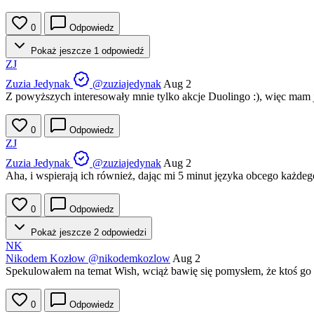
0
Odpowiedz
Pokaż jeszcze 1 odpowiedź
ZJ
Zuzia Jedynak
@zuziajedynak
Aug 2
Z powyższych interesowały mnie tylko akcje Duolingo :), więc mam je
0
Odpowiedz
ZJ
Zuzia Jedynak
@zuziajedynak
Aug 2
Aha, i wspierają ich również, dając mi 5 minut języka obcego każdeg
0
Odpowiedz
Pokaż jeszcze 2 odpowiedzi
NK
Nikodem Kozłow
@nikodemkozlow
Aug 2
Spekulowałem na temat Wish, wciąż bawię się pomysłem, że ktoś go
0
Odpowiedz