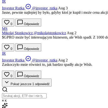
IR
Investor Rutka
@investor_rutka
Aug 3
Jasne, pewnie najlepiej by było, gdyby ktoś je kupił i może cena akcji
0
Odpowiedz
MS
Mikolaj Stonkowicz
@mikolajstonkowicz
Aug 2
$GPRO
może być interesującym biznesem, ale Wish spadł. Z 1000 d
0
Odpowiedz
IR
Investor Rutka
@investor_rutka
Aug 2
Zaskoczyło mnie również to, jak bardzo spadły akcje Wish.
0
Odpowiedz
Pokaż jeszcze 1 odpowiedź
⌘
K