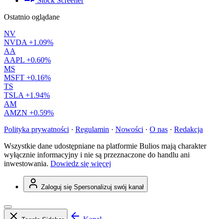
Stock Screener
Ostatnio oglądane
NV
NVDA
+1.09%
AA
AAPL
+0.60%
MS
MSFT
+0.16%
TS
TSLA
+1.94%
AM
AMZN
+0.59%
Polityka prywatności
·
Regulamin
·
Nowości
·
O nas
·
Redakcja
Wszystkie dane udostępniane na platformie Bulios mają charakter
wyłącznie informacyjny i nie są przeznaczone do handlu ani
inwestowania.
Dowiedz się więcej
Zaloguj się
Spersonalizuj swój kanał