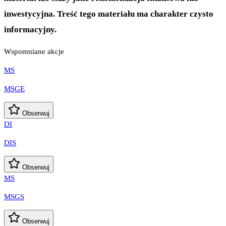
inwestycyjna. Treść tego materiału ma charakter czysto
informacyjny.
Wspomniane akcje
MS
MSGE
Obserwuj
DI
DIS
Obserwuj
MS
MSGS
Obserwuj