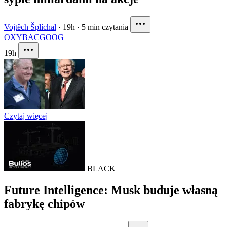
Vojtěch Šplíchal
·
19h
·
5 min czytania
OXY
BAC
GOOG
19h
Czytaj więcej
BLACK
Future Intelligence: Musk buduje własną
fabrykę chipów