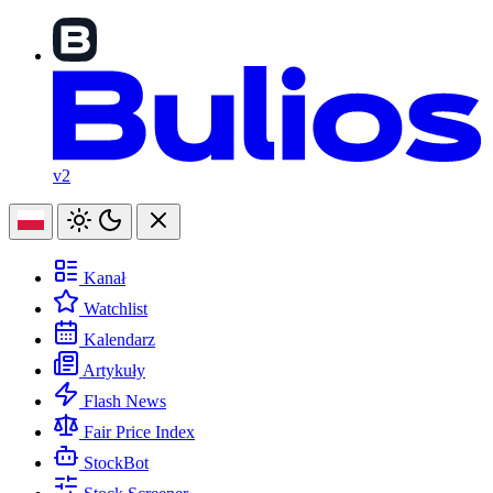
v2
Kanał
Watchlist
Kalendarz
Artykuły
Flash News
Fair Price Index
StockBot