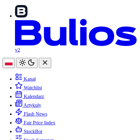
v2
Kanał
Watchlist
Kalendarz
Artykuły
Flash News
Fair Price Index
StockBot