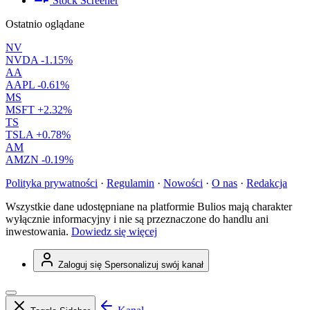
Stock Screener
Ostatnio oglądane
NV
NVDA
-1.15%
AA
AAPL
-0.61%
MS
MSFT
+2.32%
TS
TSLA
+0.78%
AM
AMZN
-0.19%
Polityka prywatności
·
Regulamin
·
Nowości
·
O nas
·
Redakcja
Wszystkie dane udostępniane na platformie Bulios mają charakter
wyłącznie informacyjny i nie są przeznaczone do handlu ani
inwestowania.
Dowiedz się więcej
Zaloguj się
Spersonalizuj swój kanał