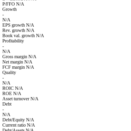
P/FFO
N/A
Growth
-
N/A
EPS growth
N/A
Rev. growth
N/A
Book val. growth
N/A
Profitability
-
N/A
Gross margin
N/A
Net margin
N/A
FCF margin
N/A
Quality
-
N/A
ROIC
N/A
ROE
N/A
Asset turnover
N/A
Debt
-
N/A
Debt/Equity
N/A
Current ratio
N/A
Debt/Assets
N/A