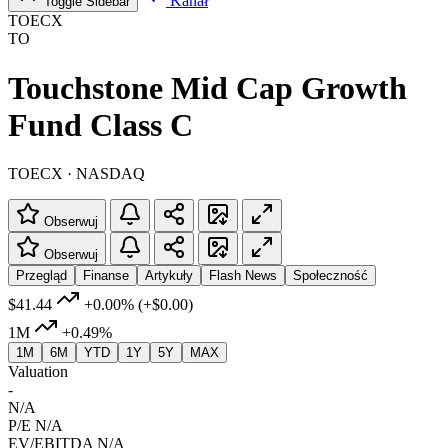
Kanał
Toggle Sidebar
TOECX
TO
Touchstone Mid Cap Growth
Fund Class C
TOECX · NASDAQ
Obserwuj
Obserwuj
Przegląd
Finanse
Artykuły
Flash News
Społeczność
$41.44
+0.00%
(+$0.00)
1M
+0.49%
1M
6M
YTD
1Y
5Y
MAX
Valuation
-
N/A
P/E
N/A
EV/EBITDA
N/A