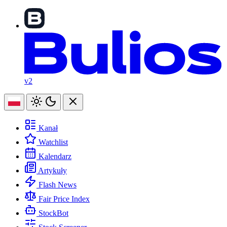
v2
Kanał
Watchlist
Kalendarz
Artykuły
Flash News
Fair Price Index
StockBot