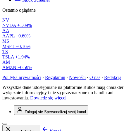
Stock Screener
Ostatnio oglądane
NV
NVDA
+1.09%
AA
AAPL
+0.60%
MS
MSFT
+0.16%
TS
TSLA
+1.94%
AM
AMZN
+0.59%
Polityka prywatności
·
Regulamin
·
Nowości
·
O nas
·
Redakcja
Wszystkie dane udostępniane na platformie Bulios mają charakter
wyłącznie informacyjny i nie są przeznaczone do handlu ani
inwestowania.
Dowiedz się więcej
Zaloguj się
Spersonalizuj swój kanał