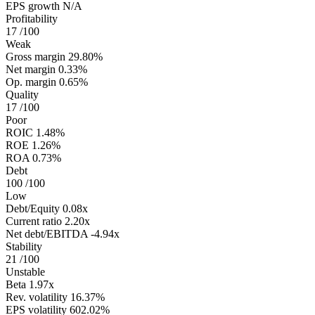
EPS growth
N/A
Profitability
17
/100
Weak
Gross margin
29.80%
Net margin
0.33%
Op. margin
0.65%
Quality
17
/100
Poor
ROIC
1.48%
ROE
1.26%
ROA
0.73%
Debt
100
/100
Low
Debt/Equity
0.08x
Current ratio
2.20x
Net debt/EBITDA
-4.94x
Stability
21
/100
Unstable
Beta
1.97x
Rev. volatility
16.37%
EPS volatility
602.02%