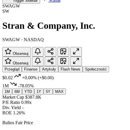
Kanał
Toggle Sidebar
SWAGW
SW
Stran & Company, Inc.
SWAGW · NASDAQ
Obserwuj
Obserwuj
Przegląd
Finanse
Artykuły
Flash News
Społeczność
$0.02
+0.00%
(+$0.00)
1M
-78.05%
1M
6M
YTD
1Y
5Y
MAX
Market Cap
$387.8K
P/E Ratio
0.99x
Div. Yield
-
ROE
1.26%
Bulios Fair Price