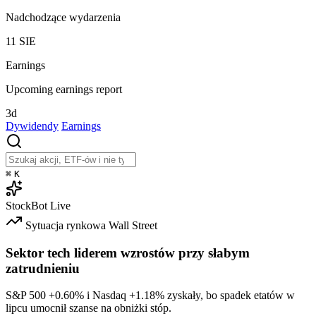
Nadchodzące wydarzenia
11
SIE
Earnings
Upcoming earnings report
3d
Dywidendy
Earnings
⌘
K
StockBot
Live
Sytuacja rynkowa
Wall Street
Sektor tech liderem wzrostów przy słabym
zatrudnieniu
S&P 500
+0.60%
i Nasdaq
+1.18%
zyskały, bo spadek etatów w
lipcu umocnił szanse na obniżki stóp.