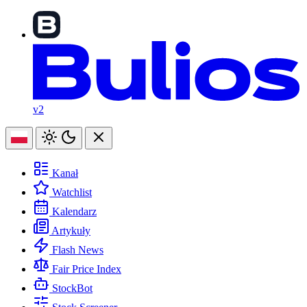
v2
Kanał
Watchlist
Kalendarz
Artykuły
Flash News
Fair Price Index
StockBot