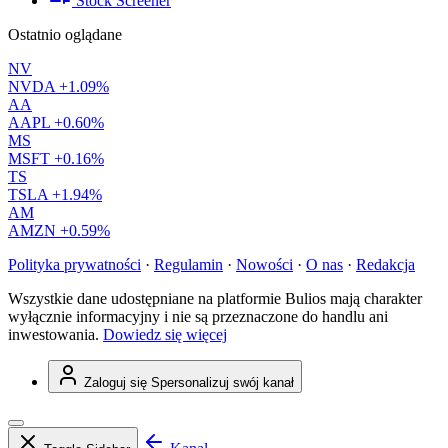
Stock Screener
Ostatnio oglądane
NV
NVDA
+1.09%
AA
AAPL
+0.60%
MS
MSFT
+0.16%
TS
TSLA
+1.94%
AM
AMZN
+0.59%
Polityka prywatności
·
Regulamin
·
Nowości
·
O nas
·
Redakcja
Wszystkie dane udostępniane na platformie Bulios mają charakter
wyłącznie informacyjny i nie są przeznaczone do handlu ani
inwestowania.
Dowiedz się więcej
Zaloguj się
Spersonalizuj swój kanał