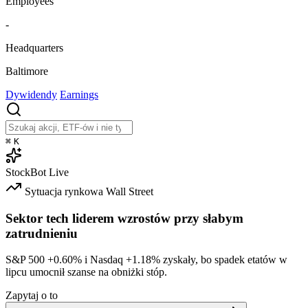
Employees
-
Headquarters
Baltimore
Dywidendy
Earnings
⌘
K
StockBot
Live
Sytuacja rynkowa
Wall Street
Sektor tech liderem wzrostów przy słabym
zatrudnieniu
S&P 500
+0.60%
i Nasdaq
+1.18%
zyskały, bo spadek etatów w
lipcu umocnił szanse na obniżki stóp.
Zapytaj o to