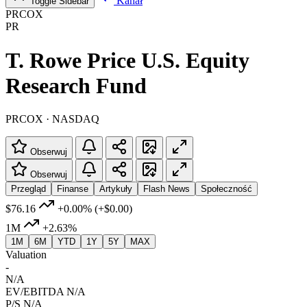
Kanał
Toggle Sidebar
PRCOX
PR
T. Rowe Price U.S. Equity
Research Fund
PRCOX · NASDAQ
Obserwuj
Obserwuj
Przegląd
Finanse
Artykuły
Flash News
Społeczność
$76.16
+0.00%
(+$0.00)
1M
+2.63%
1M
6M
YTD
1Y
5Y
MAX
Valuation
-
N/A
EV/EBITDA
N/A
P/S
N/A