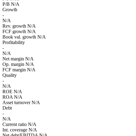
P/B
N/A
Growth
-
N/A
Rev. growth
N/A
FCF growth
N/A
Book val. growth
N/A
Profitability
-
N/A
Net margin
N/A
Op. margin
N/A
FCF margin
N/A
Quality
-
N/A
ROE
N/A
ROA
N/A
Asset turnover
N/A
Debt
-
N/A
Current ratio
N/A
Int. coverage
N/A
Net debt/EBITDA
N/A