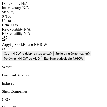
Debt/Equity
N/A
Int. coverage
N/A
Stability
0
/100
Unstable
Beta
9.14x
Rev. volatility
N/A
EPS volatility
N/A
Zapytaj StockBota o NHICW
Online
Czy NHICW to dobry zakup teraz?
Jakie są główne ryzyka?
Porównaj NHICW vs AMD
Earnings outlook dla NHICW
Sector
Financial Services
Industry
Shell Companies
CEO