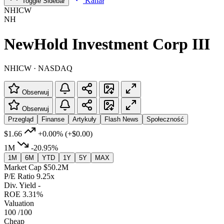
Kanał
Toggle Sidebar
NHICW
NH
NewHold Investment Corp III
NHICW · NASDAQ
Obserwuj
Obserwuj
Przegląd
Finanse
Artykuły
Flash News
Społeczność
$1.66
+0.00%
(+$0.00)
1M
-20.95%
1M
6M
YTD
1Y
5Y
MAX
Market Cap
$50.2M
P/E Ratio
9.25x
Div. Yield
-
ROE
3.31%
Valuation
100
/100
Cheap