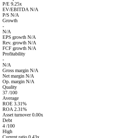
P/E
9.25x
EV/EBITDA
N/A
P/S
N/A
Growth
-
N/A
EPS growth
N/A
Rev. growth
N/A
FCF growth
N/A
Profitability
-
N/A
Gross margin
N/A
Net margin
N/A
Op. margin
N/A
Quality
37
/100
Average
ROE
3.31%
ROA
2.31%
Asset turnover
0.00x
Debt
4
/100
High
Current ratio
0.43x