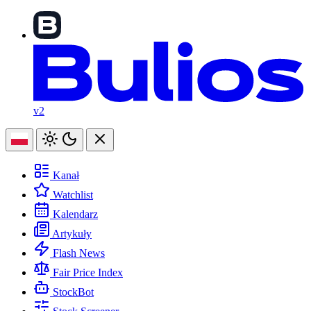
v2
Kanał
Watchlist
Kalendarz
Artykuły
Flash News
Fair Price Index
StockBot