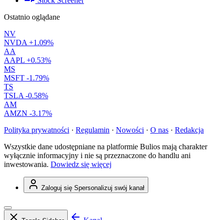
Stock Screener
Ostatnio oglądane
NV
NVDA
+1.09%
AA
AAPL
+0.53%
MS
MSFT
-1.79%
TS
TSLA
-0.58%
AM
AMZN
-3.17%
Polityka prywatności
·
Regulamin
·
Nowości
·
O nas
·
Redakcja
Wszystkie dane udostępniane na platformie Bulios mają charakter
wyłącznie informacyjny i nie są przeznaczone do handlu ani
inwestowania.
Dowiedz się więcej
Zaloguj się
Spersonalizuj swój kanał