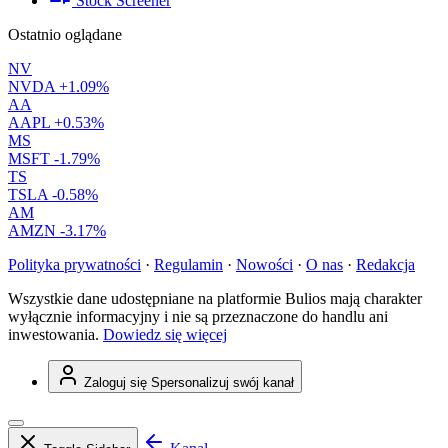
Stock Screener
Ostatnio oglądane
NV
NVDA
+1.09%
AA
AAPL
+0.53%
MS
MSFT
-1.79%
TS
TSLA
-0.58%
AM
AMZN
-3.17%
Polityka prywatności
·
Regulamin
·
Nowości
·
O nas
·
Redakcja
Wszystkie dane udostępniane na platformie Bulios mają charakter
wyłącznie informacyjny i nie są przeznaczone do handlu ani
inwestowania.
Dowiedz się więcej
Zaloguj się
Spersonalizuj swój kanał