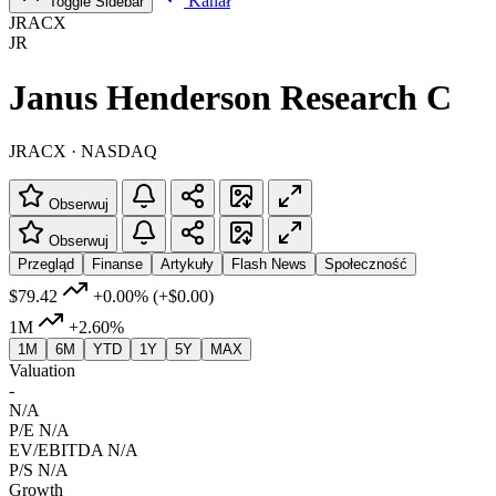
Kanał
Toggle Sidebar
JRACX
JR
Janus Henderson Research C
JRACX · NASDAQ
Obserwuj
Obserwuj
Przegląd
Finanse
Artykuły
Flash News
Społeczność
$79.42
+0.00%
(+$0.00)
1M
+2.60%
1M
6M
YTD
1Y
5Y
MAX
Valuation
-
N/A
P/E
N/A
EV/EBITDA
N/A
P/S
N/A
Growth