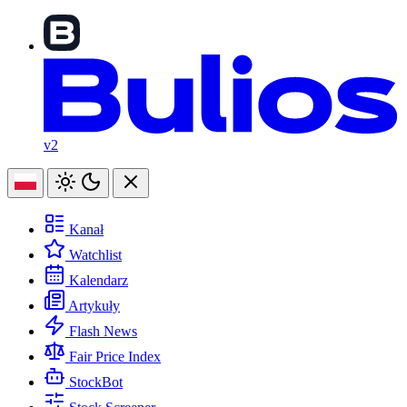
v2
Kanał
Watchlist
Kalendarz
Artykuły
Flash News
Fair Price Index
StockBot