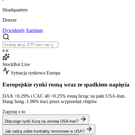
Headquarters
Denver
Dywidendy
Earnings
⌘
K
StockBot
Live
Sytuacja rynkowa
Europa
Europejskie rynki rosną wraz ze spadkiem napięcia
DAX
+0.29%
i CAC 40
+0.25%
rosną licząc na pakt USA-Iran.
Hang Seng
-1.96%
traci przez wyprzedaż chipów.
Zapytaj o to
Dlaczego rynki liczą na umowę USA-Iran?
Jak radzą sobie kontrakty terminowe w USA?