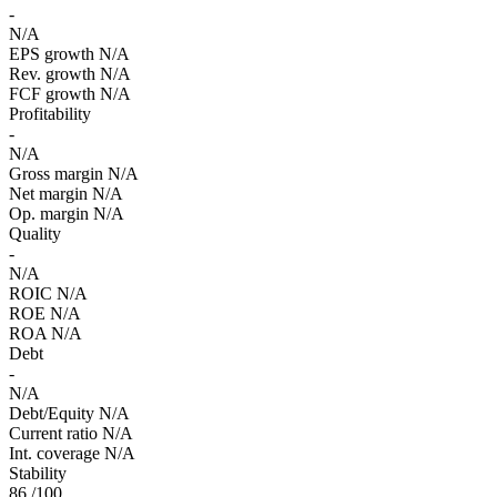
-
N/A
EPS growth
N/A
Rev. growth
N/A
FCF growth
N/A
Profitability
-
N/A
Gross margin
N/A
Net margin
N/A
Op. margin
N/A
Quality
-
N/A
ROIC
N/A
ROE
N/A
ROA
N/A
Debt
-
N/A
Debt/Equity
N/A
Current ratio
N/A
Int. coverage
N/A
Stability
86
/100