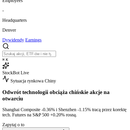
Employees
-
Headquarters
Denver
Dywidendy
Earnings
⌘
K
StockBot
Live
Sytuacja rynkowa
Chiny
Odwrót technologii obciąża chińskie akcje na
otwarciu
Shanghai Composite
-0.36%
i Shenzhen
-1.15%
tracą przez korektę
tech. Futures na S&P 500
+0.20%
rosną.
Zapytaj o to