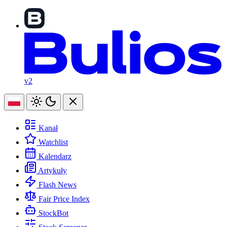
v2
Kanał
Watchlist
Kalendarz
Artykuły
Flash News
Fair Price Index
StockBot