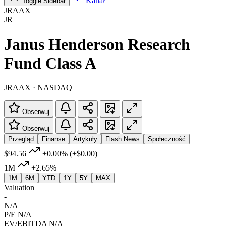
Kanał
Toggle Sidebar
JRAAX
JR
Janus Henderson Research
Fund Class A
JRAAX · NASDAQ
Obserwuj
Obserwuj
Przegląd
Finanse
Artykuły
Flash News
Społeczność
$94.56
+0.00%
(+$0.00)
1M
+2.65%
1M
6M
YTD
1Y
5Y
MAX
Valuation
-
N/A
P/E
N/A
EV/EBITDA
N/A