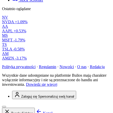
Stock Screener
Ostatnio oglądane
NV
NVDA
+1.09%
AA
AAPL
+0.53%
MS
MSFT
-1.79%
TS
TSLA
-0.58%
AM
AMZN
-3.17%
Polityka prywatności
·
Regulamin
·
Nowości
·
O nas
·
Redakcja
Wszystkie dane udostępniane na platformie Bulios mają charakter
wyłącznie informacyjny i nie są przeznaczone do handlu ani
inwestowania.
Dowiedz się więcej
Zaloguj się
Spersonalizuj swój kanał