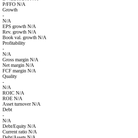
P/FFO
N/A
Growth
-
N/A
EPS growth
N/A
Rev. growth
N/A
Book val. growth
N/A
Profitability
-
N/A
Gross margin
N/A
Net margin
N/A
FCF margin
N/A
Quality
-
N/A
ROIC
N/A
ROE
N/A
Asset turnover
N/A
Debt
-
N/A
Debt/Equity
N/A
Current ratio
N/A
Debt/Assets
N/A