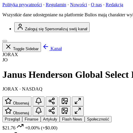
Polityka prywatności
·
Regulamin
·
Nowości
·
O nas
·
Redakcja
Wszystkie dane udostępniane na platformie Bulios mają charakter wy
Zaloguj się
Spersonalizuj swój kanał
Kanał
Toggle Sidebar
JORAX
JO
Janus Henderson Global Select
JORAX · NASDAQ
Obserwuj
Obserwuj
Przegląd
Finanse
Artykuły
Flash News
Społeczność
$21.76
+0.00%
(+$0.00)