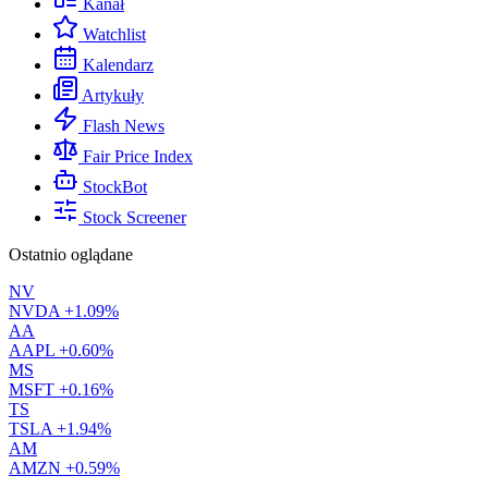
Kanał
Watchlist
Kalendarz
Artykuły
Flash News
Fair Price Index
StockBot
Stock Screener
Ostatnio oglądane
NV
NVDA
+1.09%
AA
AAPL
+0.60%
MS
MSFT
+0.16%
TS
TSLA
+1.94%
AM
AMZN
+0.59%