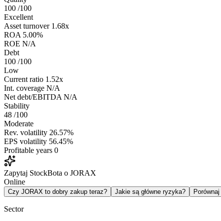
100
/100
Excellent
Asset turnover
1.68x
ROA
5.00%
ROE
N/A
Debt
100
/100
Low
Current ratio
1.52x
Int. coverage
N/A
Net debt/EBITDA
N/A
Stability
48
/100
Moderate
Rev. volatility
26.57%
EPS volatility
56.45%
Profitable years
0
Zapytaj StockBota o JORAX
Online
Czy JORAX to dobry zakup teraz?
Jakie są główne ryzyka?
Porówna
Sector