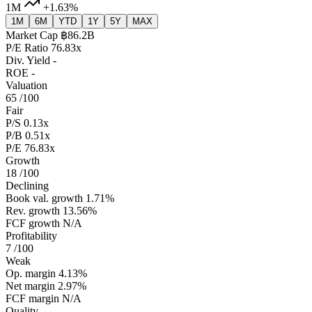
1M
+1.63%
1M
6M
YTD
1Y
5Y
MAX
Market Cap
฿86.2B
P/E Ratio
76.83x
Div. Yield
-
ROE
-
Valuation
65
/100
Fair
P/S
0.13x
P/B
0.51x
P/E
76.83x
Growth
18
/100
Declining
Book val. growth
1.71%
Rev. growth
13.56%
FCF growth
N/A
Profitability
7
/100
Weak
Op. margin
4.13%
Net margin
2.97%
FCF margin
N/A
Quality