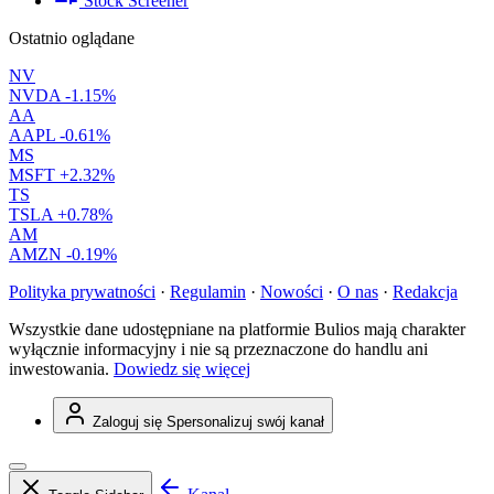
Stock Screener
Ostatnio oglądane
NV
NVDA
-1.15%
AA
AAPL
-0.61%
MS
MSFT
+2.32%
TS
TSLA
+0.78%
AM
AMZN
-0.19%
Polityka prywatności
·
Regulamin
·
Nowości
·
O nas
·
Redakcja
Wszystkie dane udostępniane na platformie Bulios mają charakter
wyłącznie informacyjny i nie są przeznaczone do handlu ani
inwestowania.
Dowiedz się więcej
Zaloguj się
Spersonalizuj swój kanał