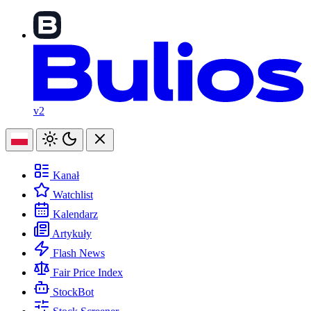
v2
Kanał
Watchlist
Kalendarz
Artykuły
Flash News
Fair Price Index
StockBot