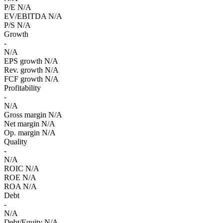
P/E
N/A
EV/EBITDA
N/A
P/S
N/A
Growth
-
N/A
EPS growth
N/A
Rev. growth
N/A
FCF growth
N/A
Profitability
-
N/A
Gross margin
N/A
Net margin
N/A
Op. margin
N/A
Quality
-
N/A
ROIC
N/A
ROE
N/A
ROA
N/A
Debt
-
N/A
Debt/Equity
N/A