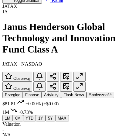
Kanał
Toggle Sidebar
JATAX
JA
Janus Henderson Global
Technology and Innovation
Fund Class A
JATAX · NASDAQ
Obserwuj
Obserwuj
Przegląd
Finanse
Artykuły
Flash News
Społeczność
$81.81
+0.00%
(+$0.00)
1M
-0.73%
1M
6M
YTD
1Y
5Y
MAX
Valuation
-
N/A