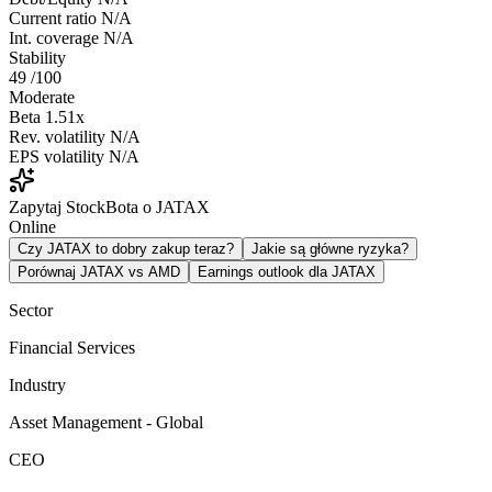
Current ratio
N/A
Int. coverage
N/A
Stability
49
/100
Moderate
Beta
1.51x
Rev. volatility
N/A
EPS volatility
N/A
Zapytaj StockBota o JATAX
Online
Czy JATAX to dobry zakup teraz?
Jakie są główne ryzyka?
Porównaj JATAX vs AMD
Earnings outlook dla JATAX
Sector
Financial Services
Industry
Asset Management - Global
CEO