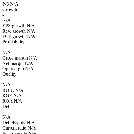
P/S
N/A
Growth
-
N/A
EPS growth
N/A
Rev. growth
N/A
FCF growth
N/A
Profitability
-
N/A
Gross margin
N/A
Net margin
N/A
Op. margin
N/A
Quality
-
N/A
ROIC
N/A
ROE
N/A
ROA
N/A
Debt
-
N/A
Debt/Equity
N/A
Current ratio
N/A
Int. coverage
N/A