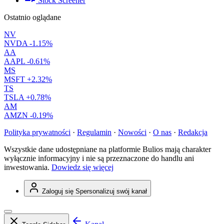
Stock Screener
Ostatnio oglądane
NV
NVDA
-1.15%
AA
AAPL
-0.61%
MS
MSFT
+2.32%
TS
TSLA
+0.78%
AM
AMZN
-0.19%
Polityka prywatności
·
Regulamin
·
Nowości
·
O nas
·
Redakcja
Wszystkie dane udostępniane na platformie Bulios mają charakter
wyłącznie informacyjny i nie są przeznaczone do handlu ani
inwestowania.
Dowiedz się więcej
Zaloguj się
Spersonalizuj swój kanał