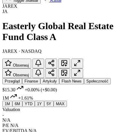
Kanał
Toggle Sidebar
JAREX
JA
Easterly Global Real Estate
Fund Class A
JAREX · NASDAQ
Obserwuj
Obserwuj
Przegląd
Finanse
Artykuły
Flash News
Społeczność
$15.30
+0.00%
(+$0.00)
1M
+1.61%
1M
6M
YTD
1Y
5Y
MAX
Valuation
-
N/A
P/E
N/A
EV/EBITDA
N/A