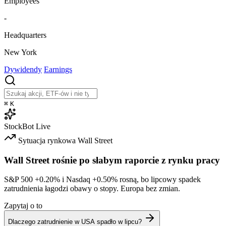
Employees
-
Headquarters
New York
Dywidendy
Earnings
⌘
K
StockBot
Live
Sytuacja rynkowa
Wall Street
Wall Street rośnie po słabym raporcie z rynku pracy
S&P 500
+0.20%
i Nasdaq
+0.50%
rosną, bo lipcowy spadek
zatrudnienia łagodzi obawy o stopy. Europa bez zmian.
Zapytaj o to
Dlaczego zatrudnienie w USA spadło w lipcu?