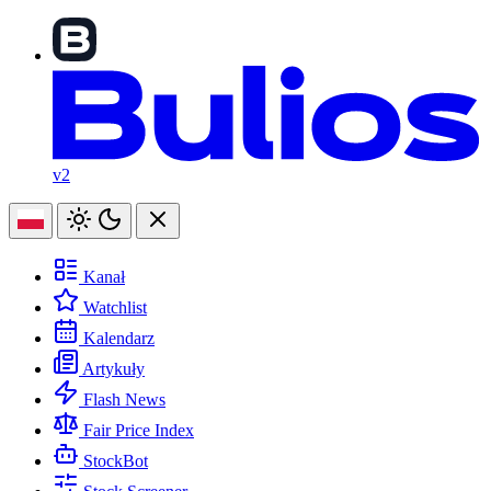
v2
Kanał
Watchlist
Kalendarz
Artykuły
Flash News
Fair Price Index
StockBot