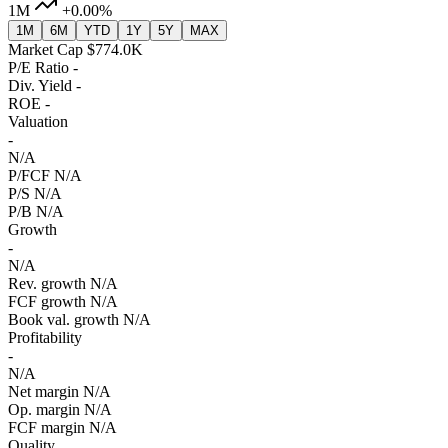
1M
+0.00%
1M
6M
YTD
1Y
5Y
MAX
Market Cap
$774.0K
P/E Ratio
-
Div. Yield
-
ROE
-
Valuation
-
N/A
P/FCF
N/A
P/S
N/A
P/B
N/A
Growth
-
N/A
Rev. growth
N/A
FCF growth
N/A
Book val. growth
N/A
Profitability
-
N/A
Net margin
N/A
Op. margin
N/A
FCF margin
N/A
Quality