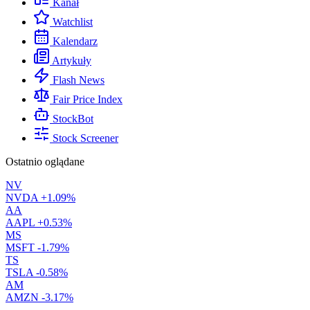
Kanał
Watchlist
Kalendarz
Artykuły
Flash News
Fair Price Index
StockBot
Stock Screener
Ostatnio oglądane
NV
NVDA
+1.09%
AA
AAPL
+0.53%
MS
MSFT
-1.79%
TS
TSLA
-0.58%
AM
AMZN
-3.17%