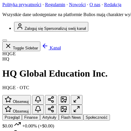
Polityka prywatności
·
Regulamin
·
Nowości
·
O nas
·
Redakcja
Wszystkie dane udostępniane na platformie Bulios mają charakter wy
Zaloguj się
Spersonalizuj swój kanał
Kanał
Toggle Sidebar
HQGE
HQ
HQ Global Education Inc.
HQGE · OTC
Obserwuj
Obserwuj
Przegląd
Finanse
Artykuły
Flash News
Społeczność
$0.00
+0.00%
(+$0.00)