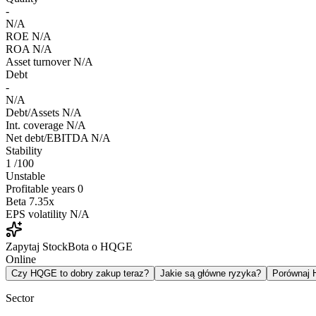
-
N/A
ROE
N/A
ROA
N/A
Asset turnover
N/A
Debt
-
N/A
Debt/Assets
N/A
Int. coverage
N/A
Net debt/EBITDA
N/A
Stability
1
/100
Unstable
Profitable years
0
Beta
7.35x
EPS volatility
N/A
Zapytaj StockBota o HQGE
Online
Czy HQGE to dobry zakup teraz?
Jakie są główne ryzyka?
Porównaj
Sector