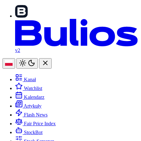
v2
Kanał
Watchlist
Kalendarz
Artykuły
Flash News
Fair Price Index
StockBot