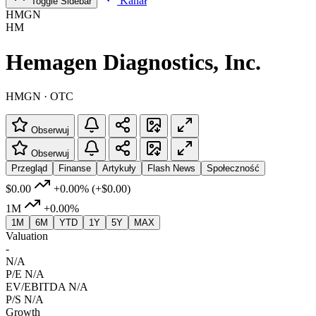
Kanał
Toggle Sidebar
HMGN
HM
Hemagen Diagnostics, Inc.
HMGN · OTC
Obserwuj
Obserwuj
Przegląd
Finanse
Artykuły
Flash News
Społeczność
$0.00
+0.00%
(+$0.00)
1M
+0.00%
1M
6M
YTD
1Y
5Y
MAX
Valuation
-
N/A
P/E
N/A
EV/EBITDA
N/A
P/S
N/A
Growth