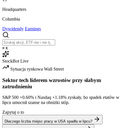
Headquarters
Columbia
Dywidendy
Earnings
⌘
K
StockBot
Live
Sytuacja rynkowa
Wall Street
Sektor tech liderem wzrostów przy słabym
zatrudnieniu
S&P 500
+0.60%
i Nasdaq
+1.18%
zyskały, bo spadek etatów w
lipcu umocnił szanse na obniżki stóp.
Zapytaj o to
Dlaczego liczba miejsc pracy w USA spadła w lipcu?