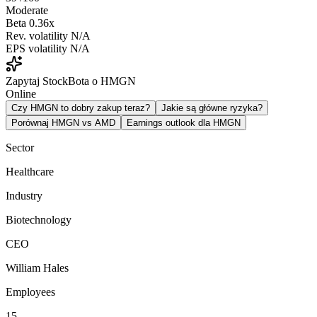
Moderate
Beta
0.36x
Rev. volatility
N/A
EPS volatility
N/A
Zapytaj StockBota o HMGN
Online
Czy HMGN to dobry zakup teraz?
Jakie są główne ryzyka?
Porównaj HMGN vs AMD
Earnings outlook dla HMGN
Sector
Healthcare
Industry
Biotechnology
CEO
William Hales
Employees
15