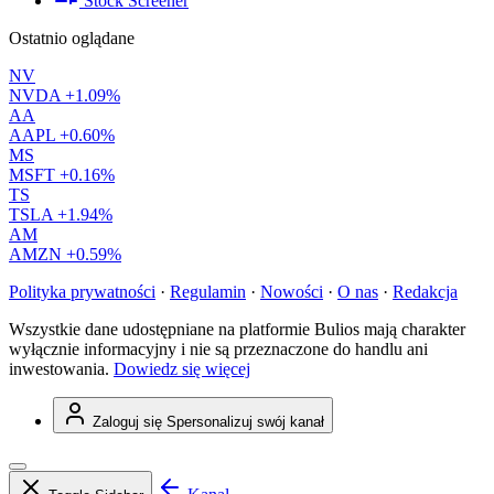
Stock Screener
Ostatnio oglądane
NV
NVDA
+1.09%
AA
AAPL
+0.60%
MS
MSFT
+0.16%
TS
TSLA
+1.94%
AM
AMZN
+0.59%
Polityka prywatności
·
Regulamin
·
Nowości
·
O nas
·
Redakcja
Wszystkie dane udostępniane na platformie Bulios mają charakter
wyłącznie informacyjny i nie są przeznaczone do handlu ani
inwestowania.
Dowiedz się więcej
Zaloguj się
Spersonalizuj swój kanał