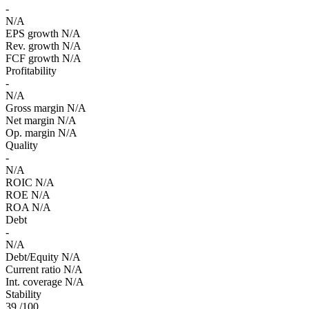
-
N/A
EPS growth
N/A
Rev. growth
N/A
FCF growth
N/A
Profitability
-
N/A
Gross margin
N/A
Net margin
N/A
Op. margin
N/A
Quality
-
N/A
ROIC
N/A
ROE
N/A
ROA
N/A
Debt
-
N/A
Debt/Equity
N/A
Current ratio
N/A
Int. coverage
N/A
Stability
39
/100