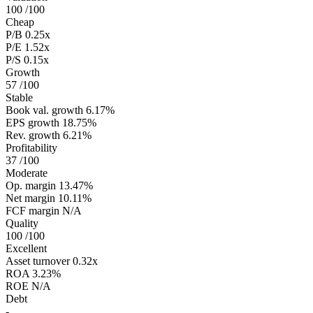
100
/100
Cheap
P/B
0.25x
P/E
1.52x
P/S
0.15x
Growth
57
/100
Stable
Book val. growth
6.17%
EPS growth
18.75%
Rev. growth
6.21%
Profitability
37
/100
Moderate
Op. margin
13.47%
Net margin
10.11%
FCF margin
N/A
Quality
100
/100
Excellent
Asset turnover
0.32x
ROA
3.23%
ROE
N/A
Debt
-