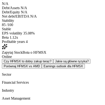
N/A
Debt/Assets
N/A
Debt/Equity
N/A
Net debt/EBITDA
N/A
Stability
85
/100
Stable
EPS volatility
35.08%
Beta
1.12x
Profitable years
4
Zapytaj StockBota o HFMSX
Online
Czy HFMSX to dobry zakup teraz?
Jakie są główne ryzyka?
Porównaj HFMSX vs AMD
Earnings outlook dla HFMSX
Sector
Financial Services
Industry
Asset Management