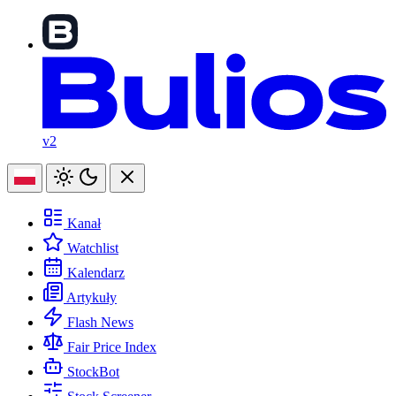
v2
Kanał
Watchlist
Kalendarz
Artykuły
Flash News
Fair Price Index
StockBot