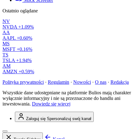
Stock Screener
Ostatnio oglądane
NV
NVDA
+1.09%
AA
AAPL
+0.60%
MS
MSFT
+0.16%
TS
TSLA
+1.94%
AM
AMZN
+0.59%
Polityka prywatności
·
Regulamin
·
Nowości
·
O nas
·
Redakcja
Wszystkie dane udostępniane na platformie Bulios mają charakter
wyłącznie informacyjny i nie są przeznaczone do handlu ani
inwestowania.
Dowiedz się więcej
Zaloguj się
Spersonalizuj swój kanał