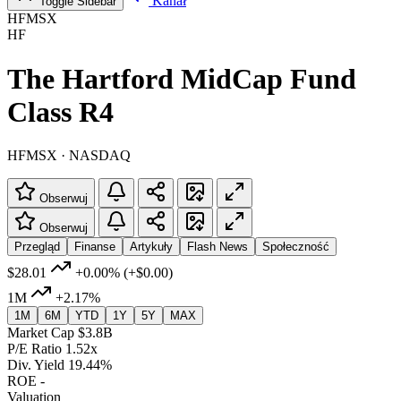
Kanał
Toggle Sidebar
HFMSX
HF
The Hartford MidCap Fund
Class R4
HFMSX · NASDAQ
Obserwuj
Obserwuj
Przegląd
Finanse
Artykuły
Flash News
Społeczność
$28.01
+0.00%
(+$0.00)
1M
+2.17%
1M
6M
YTD
1Y
5Y
MAX
Market Cap
$3.8B
P/E Ratio
1.52x
Div. Yield
19.44%
ROE
-
Valuation