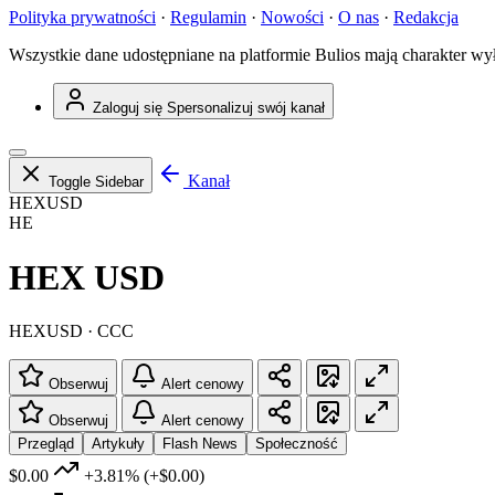
Polityka prywatności
·
Regulamin
·
Nowości
·
O nas
·
Redakcja
Wszystkie dane udostępniane na platformie Bulios mają charakter wy
Zaloguj się
Spersonalizuj swój kanał
Kanał
Toggle Sidebar
HEXUSD
HE
HEX USD
HEXUSD · CCC
Obserwuj
Alert cenowy
Obserwuj
Alert cenowy
Przegląd
Artykuły
Flash News
Społeczność
$0.00
+3.81%
(+$0.00)