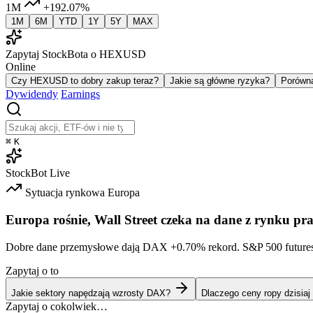
1M
+192.07%
1M
6M
YTD
1Y
5Y
MAX
Zapytaj StockBota o HEXUSD
Online
Czy HEXUSD to dobry zakup teraz?
Jakie są główne ryzyka?
Porówn
Dywidendy
Earnings
⌘
K
StockBot
Live
Sytuacja rynkowa
Europa
Europa rośnie, Wall Street czeka na dane z rynku pr
Dobre dane przemysłowe dają DAX
+0.70%
rekord. S&P 500 future
Zapytaj o to
Jakie sektory napędzają wzrosty DAX?
Dlaczego ceny ropy dzisiaj