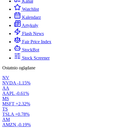
Kanał
Watchlist
Kalendarz
Artykuły
Flash News
Fair Price Index
StockBot
Stock Screener
Ostatnio oglądane
NV
NVDA
-1.15%
AA
AAPL
-0.61%
MS
MSFT
+2.32%
TS
TSLA
+0.78%
AM
AMZN
-0.19%