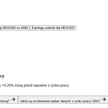
aj HEXUSD vs AMD
Earnings outlook dla HEXUSD
acy
s
+0.20%
rosną przed raportem z rynku pracy.
 rosną?
Jakie są oczekiwania wobec danych z rynku pracy USA?