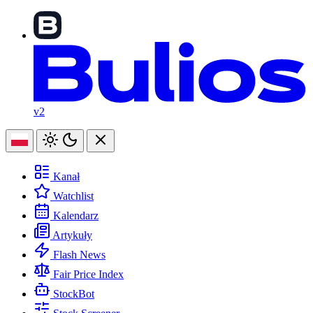
v2
Kanał
Watchlist
Kalendarz
Artykuły
Flash News
Fair Price Index
StockBot