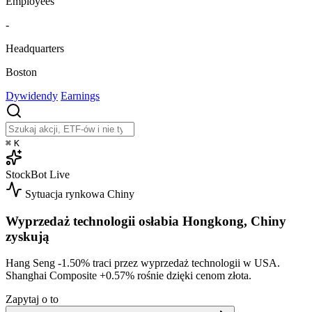
Employees
-
Headquarters
Boston
Dywidendy
Earnings
⌘
K
StockBot
Live
Sytuacja rynkowa
Chiny
Wyprzedaż technologii osłabia Hongkong, Chiny
zyskują
Hang Seng
-1.50%
traci przez wyprzedaż technologii w USA.
Shanghai Composite
+0.57%
rośnie dzięki cenom złota.
Zapytaj o to