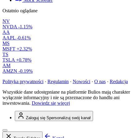
Stock Screener
Ostatnio oglądane
NV
NVDA
-1.15%
AA
AAPL
-0.61%
MS
MSFT
+2.32%
TS
TSLA
+0.78%
AM
AMZN
-0.19%
Polityka prywatności
·
Regulamin
·
Nowości
·
O nas
·
Redakcja
Wszystkie dane udostępniane na platformie Bulios mają charakter
wyłącznie informacyjny i nie są przeznaczone do handlu ani
inwestowania.
Dowiedz się więcej
Zaloguj się
Spersonalizuj swój kanał