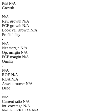
P/B
N/A
Growth
-
N/A
Rev. growth
N/A
FCF growth
N/A
Book val. growth
N/A
Profitability
-
N/A
Net margin
N/A
Op. margin
N/A
FCF margin
N/A
Quality
-
N/A
ROE
N/A
ROA
N/A
Asset turnover
N/A
Debt
-
N/A
Current ratio
N/A
Int. coverage
N/A
Net debt/EBITDA
N/A