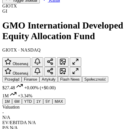
Kanał
Toggle Sidebar
GIOTX
GI
GMO International Developed
Equity Allocation Fund
GIOTX · NASDAQ
Obserwuj
Obserwuj
Przegląd
Finanse
Artykuły
Flash News
Społeczność
$27.48
+0.00%
(+$0.00)
1M
+3.34%
1M
6M
YTD
1Y
5Y
MAX
Valuation
-
N/A
EV/EBITDA
N/A
P/S
N/A