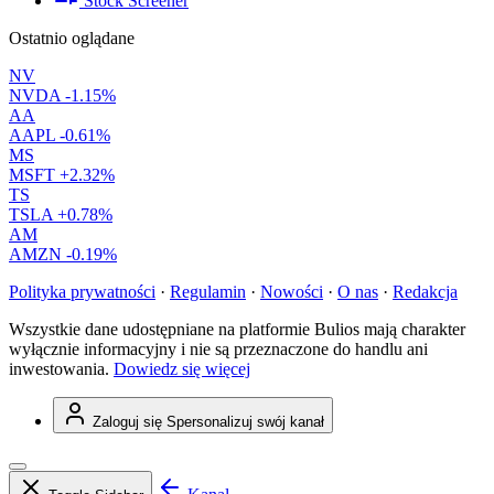
Stock Screener
Ostatnio oglądane
NV
NVDA
-1.15%
AA
AAPL
-0.61%
MS
MSFT
+2.32%
TS
TSLA
+0.78%
AM
AMZN
-0.19%
Polityka prywatności
·
Regulamin
·
Nowości
·
O nas
·
Redakcja
Wszystkie dane udostępniane na platformie Bulios mają charakter
wyłącznie informacyjny i nie są przeznaczone do handlu ani
inwestowania.
Dowiedz się więcej
Zaloguj się
Spersonalizuj swój kanał