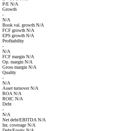
P/E
N/A
Growth
-
N/A
Book val. growth
N/A
FCF growth
N/A
EPS growth
N/A
Profitability
-
N/A
FCF margin
N/A
Op. margin
N/A
Gross margin
N/A
Quality
-
N/A
Asset turnover
N/A
ROA
N/A
ROIC
N/A
Debt
-
N/A
Net debt/EBITDA
N/A
Int. coverage
N/A
Debt/Equity
N/A