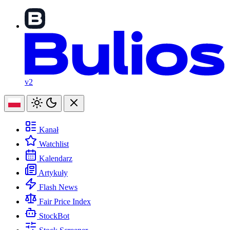
v2
Kanał
Watchlist
Kalendarz
Artykuły
Flash News
Fair Price Index
StockBot