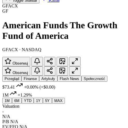
Kanał
Toggle Sidebar
GFACX
GF
American Funds The Growth
Fund of America
GFACX · NASDAQ
Obserwuj
Obserwuj
Przegląd
Finanse
Artykuły
Flash News
Społeczność
$73.41
+0.00%
(+$0.00)
1M
+1.29%
1M
6M
YTD
1Y
5Y
MAX
Valuation
-
N/A
P/B
N/A
EV/FFO
N/A