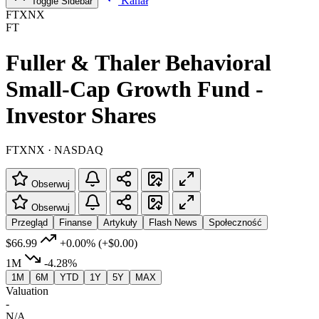
Kanał
Toggle Sidebar
FTXNX
FT
Fuller & Thaler Behavioral
Small-Cap Growth Fund -
Investor Shares
FTXNX · NASDAQ
Obserwuj
Obserwuj
Przegląd
Finanse
Artykuły
Flash News
Społeczność
$66.99
+0.00%
(+$0.00)
1M
-4.28%
1M
6M
YTD
1Y
5Y
MAX
Valuation
-
N/A