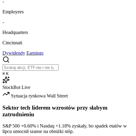
-
Employees
-
Headquarters
Cincinnati
Dywidendy
Earnings
⌘
K
StockBot
Live
Sytuacja rynkowa
Wall Street
Sektor tech liderem wzrostów przy słabym
zatrudnieniu
S&P 500
+0.60%
i Nasdaq
+1.18%
zyskały, bo spadek etatów w
lipcu umocnił szanse na obniżki stóp.