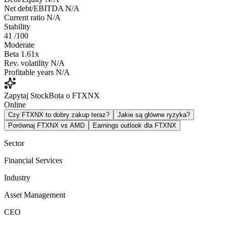
Net debt/EBITDA
N/A
Current ratio
N/A
Stability
41
/100
Moderate
Beta
1.61x
Rev. volatility
N/A
Profitable years
N/A
Zapytaj StockBota o FTXNX
Online
Czy FTXNX to dobry zakup teraz?
Jakie są główne ryzyka?
Porównaj FTXNX vs AMD
Earnings outlook dla FTXNX
Sector
Financial Services
Industry
Asset Management
CEO