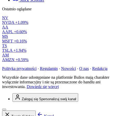
Stock Screener
Ostatnio oglądane
NV
NVDA
+1.09%
AA
AAPL
+0.60%
MS
MSFT
+0.16%
TS
TSLA
+1.94%
AM
AMZN
+0.59%
Polityka prywatności
·
Regulamin
·
Nowości
·
O nas
·
Redakcja
Wszystkie dane udostępniane na platformie Bulios mają charakter
wyłącznie informacyjny i nie są przeznaczone do handlu ani
inwestowania.
Dowiedz się więcej
Zaloguj się
Spersonalizuj swój kanał