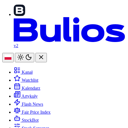
v2
Kanał
Watchlist
Kalendarz
Artykuły
Flash News
Fair Price Index
StockBot