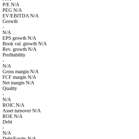
P/E
N/A
PEG
N/A
EV/EBITDA
N/A
Growth
-
N/A
EPS growth
N/A
Book val. growth
N/A
Rev. growth
N/A
Profitability
-
N/A
Gross margin
N/A
FCF margin
N/A
Net margin
N/A
Quality
-
N/A
ROIC
N/A
Asset turnover
N/A
ROE
N/A
Debt
-
N/A
Debt/Equity
N/A