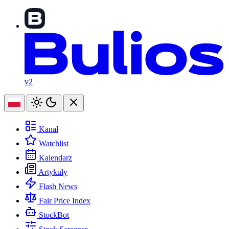
v2
Kanał
Watchlist
Kalendarz
Artykuły
Flash News
Fair Price Index
StockBot