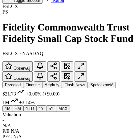
Kanał
Toggle Sidebar
FSLCX
FS
Fidelity Commonwealth Trust
Fidelity Small Cap Stock Fund
FSLCX · NASDAQ
Obserwuj
Obserwuj
Przegląd
Finanse
Artykuły
Flash News
Społeczność
$21.73
+0.00%
(+$0.00)
1M
+3.14%
1M
6M
YTD
1Y
5Y
MAX
Valuation
-
N/A
P/E
N/A
PEG
N/A