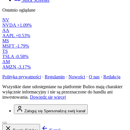
Stock Screener
Ostatnio oglądane
NV
NVDA
+1.09%
AA
AAPL
+0.53%
MS
MSFT
-1.79%
TS
TSLA
-0.58%
AM
AMZN
-3.17%
Polityka prywatności
·
Regulamin
·
Nowości
·
O nas
·
Redakcja
Wszystkie dane udostępniane na platformie Bulios mają charakter
wyłącznie informacyjny i nie są przeznaczone do handlu ani
inwestowania.
Dowiedz się więcej
Zaloguj się
Spersonalizuj swój kanał