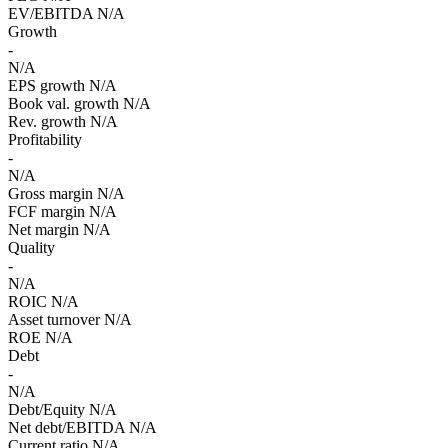
EV/EBITDA
N/A
Growth
-
N/A
EPS growth
N/A
Book val. growth
N/A
Rev. growth
N/A
Profitability
-
N/A
Gross margin
N/A
FCF margin
N/A
Net margin
N/A
Quality
-
N/A
ROIC
N/A
Asset turnover
N/A
ROE
N/A
Debt
-
N/A
Debt/Equity
N/A
Net debt/EBITDA
N/A
Current ratio
N/A