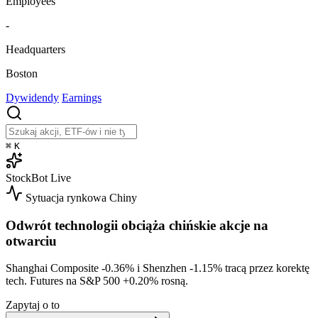
Employees
-
Headquarters
Boston
Dywidendy
Earnings
⌘
K
StockBot
Live
Sytuacja rynkowa
Chiny
Odwrót technologii obciąża chińskie akcje na
otwarciu
Shanghai Composite
-0.36%
i Shenzhen
-1.15%
tracą przez korektę
tech. Futures na S&P 500
+0.20%
rosną.
Zapytaj o to