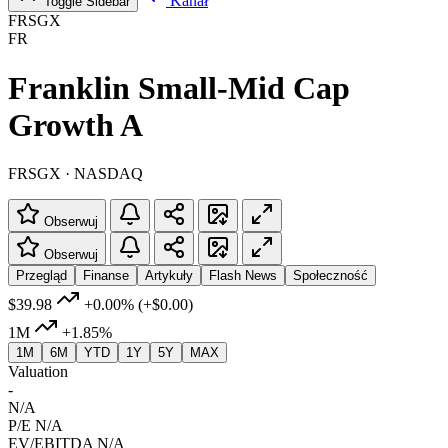
Kanał
Toggle Sidebar
FRSGX
FR
Franklin Small-Mid Cap
Growth A
FRSGX · NASDAQ
Obserwuj
Obserwuj
Przegląd
Finanse
Artykuły
Flash News
Społeczność
$39.98
+0.00%
(+$0.00)
1M
+1.85%
1M
6M
YTD
1Y
5Y
MAX
Valuation
-
N/A
P/E
N/A
EV/EBITDA
N/A