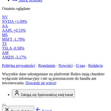
Stock Screener
Ostatnio oglądane
NV
NVDA
+1.09%
AA
AAPL
+0.53%
MS
MSFT
-1.79%
TS
TSLA
-0.58%
AM
AMZN
-3.17%
Polityka prywatności
·
Regulamin
·
Nowości
·
O nas
·
Redakcja
Wszystkie dane udostępniane na platformie Bulios mają charakter
wyłącznie informacyjny i nie są przeznaczone do handlu ani
inwestowania.
Dowiedz się więcej
Zaloguj się
Spersonalizuj swój kanał