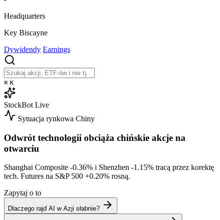
Headquarters
Key Biscayne
Dywidendy
Earnings
⌘
K
StockBot
Live
Sytuacja rynkowa
Chiny
Odwrót technologii obciąża chińskie akcje na
otwarciu
Shanghai Composite
-0.36%
i Shenzhen
-1.15%
tracą przez korektę
tech. Futures na S&P 500
+0.20%
rosną.
Zapytaj o to
Dlaczego rajd AI w Azji słabnie?