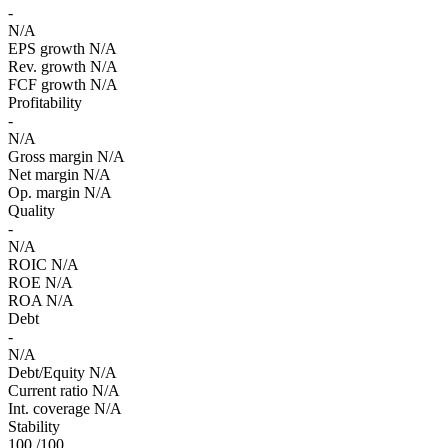
-
N/A
EPS growth
N/A
Rev. growth
N/A
FCF growth
N/A
Profitability
-
N/A
Gross margin
N/A
Net margin
N/A
Op. margin
N/A
Quality
-
N/A
ROIC
N/A
ROE
N/A
ROA
N/A
Debt
-
N/A
Debt/Equity
N/A
Current ratio
N/A
Int. coverage
N/A
Stability
100
/100