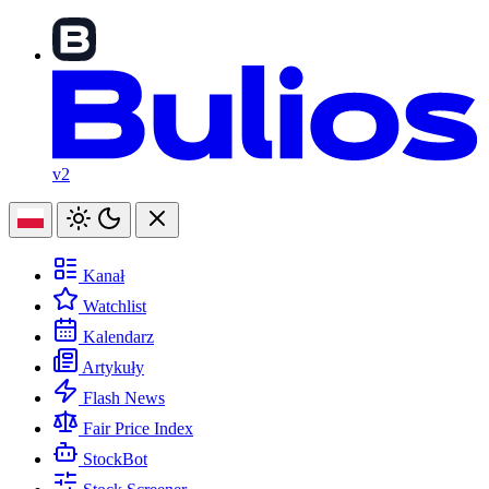
v2
Kanał
Watchlist
Kalendarz
Artykuły
Flash News
Fair Price Index
StockBot