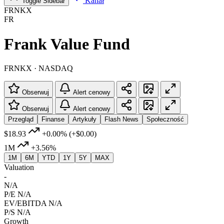
Kanał
Toggle Sidebar
FRNKX
FR
Frank Value Fund
FRNKX · NASDAQ
Obserwuj
Alert cenowy
Obserwuj
Alert cenowy
Przegląd
Finanse
Artykuły
Flash News
Społeczność
$18.93
+0.00%
(+$0.00)
1M
+3.56%
1M
6M
YTD
1Y
5Y
MAX
Valuation
-
N/A
P/E
N/A
EV/EBITDA
N/A
P/S
N/A
Growth