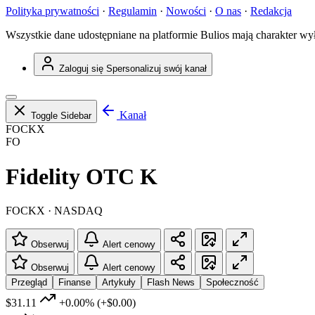
Polityka prywatności
·
Regulamin
·
Nowości
·
O nas
·
Redakcja
Wszystkie dane udostępniane na platformie Bulios mają charakter wy
Zaloguj się
Spersonalizuj swój kanał
Kanał
Toggle Sidebar
FOCKX
FO
Fidelity OTC K
FOCKX · NASDAQ
Obserwuj
Alert cenowy
Obserwuj
Alert cenowy
Przegląd
Finanse
Artykuły
Flash News
Społeczność
$31.11
+0.00%
(+$0.00)