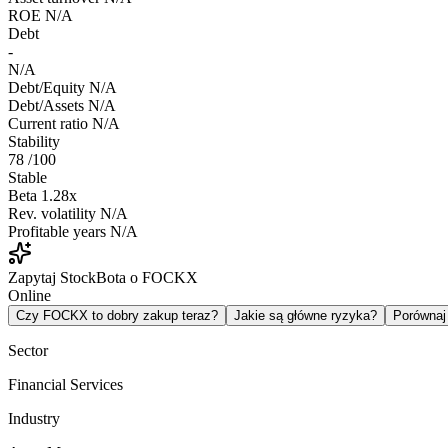
ROE
N/A
Debt
-
N/A
Debt/Equity
N/A
Debt/Assets
N/A
Current ratio
N/A
Stability
78
/100
Stable
Beta
1.28x
Rev. volatility
N/A
Profitable years
N/A
Zapytaj StockBota o FOCKX
Online
Czy FOCKX to dobry zakup teraz?
Jakie są główne ryzyka?
Porówna
Sector
Financial Services
Industry