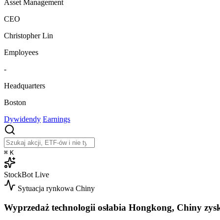
Asset Management
CEO
Christopher Lin
Employees
-
Headquarters
Boston
Dywidendy
Earnings
⌘
K
StockBot
Live
Sytuacja rynkowa
Chiny
Wyprzedaż technologii osłabia Hongkong, Chiny zys