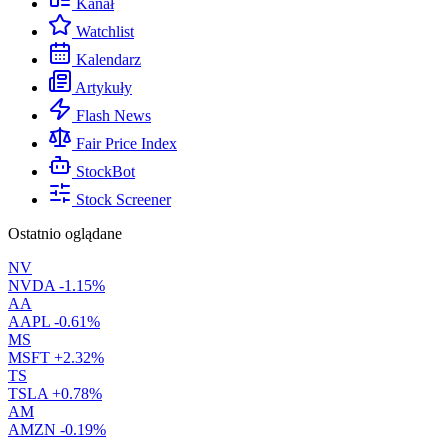
Kanał
Watchlist
Kalendarz
Artykuły
Flash News
Fair Price Index
StockBot
Stock Screener
Ostatnio oglądane
NV
NVDA
-1.15%
AA
AAPL
-0.61%
MS
MSFT
+2.32%
TS
TSLA
+0.78%
AM
AMZN
-0.19%