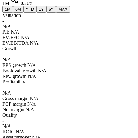
1M
-0.26%
1M
6M
YTD
1Y
5Y
MAX
Valuation
-
N/A
P/E
N/A
EV/FFO
N/A
EV/EBITDA
N/A
Growth
-
N/A
EPS growth
N/A
Book val. growth
N/A
Rev. growth
N/A
Profitability
-
N/A
Gross margin
N/A
FCF margin
N/A
Net margin
N/A
Quality
-
N/A
ROIC
N/A
Asset turnover
N/A