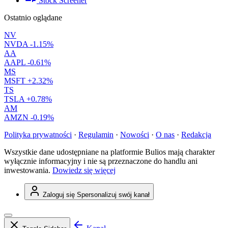
Stock Screener
Ostatnio oglądane
NV
NVDA
-1.15%
AA
AAPL
-0.61%
MS
MSFT
+2.32%
TS
TSLA
+0.78%
AM
AMZN
-0.19%
Polityka prywatności
·
Regulamin
·
Nowości
·
O nas
·
Redakcja
Wszystkie dane udostępniane na platformie Bulios mają charakter
wyłącznie informacyjny i nie są przeznaczone do handlu ani
inwestowania.
Dowiedz się więcej
Zaloguj się
Spersonalizuj swój kanał