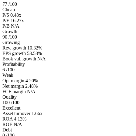
77
/100
Cheap
P/S
0.48x
P/E
16.27x
P/B
N/A
Growth
90
/100
Growing
Rev. growth
10.32%
EPS growth
53.53%
Book val. growth
N/A
Profitability
6
/100
Weak
Op. margin
4.20%
Net margin
2.48%
FCF margin
N/A
Quality
100
/100
Excellent
Asset turnover
1.66x
ROA
4.13%
ROE
N/A
Debt
0
/100