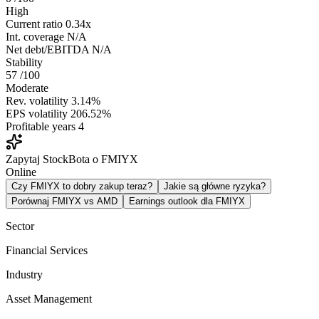
High
Current ratio
0.34x
Int. coverage
N/A
Net debt/EBITDA
N/A
Stability
57
/100
Moderate
Rev. volatility
3.14%
EPS volatility
206.52%
Profitable years
4
Zapytaj StockBota o FMIYX
Online
Czy FMIYX to dobry zakup teraz?
Jakie są główne ryzyka?
Porównaj FMIYX vs AMD
Earnings outlook dla FMIYX
Sector
Financial Services
Industry
Asset Management