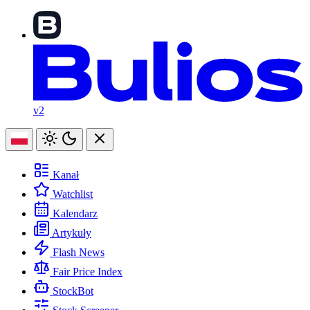
v2
Kanał
Watchlist
Kalendarz
Artykuły
Flash News
Fair Price Index
StockBot