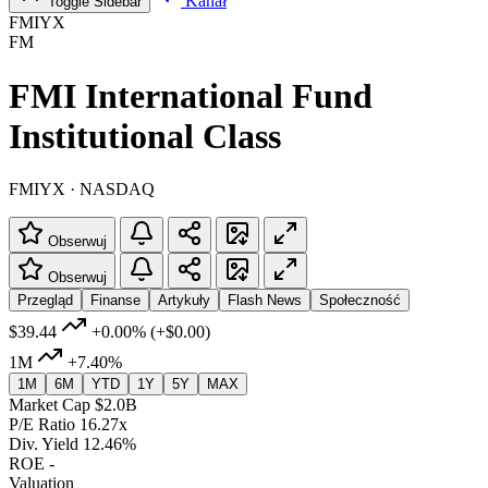
Kanał
Toggle Sidebar
FMIYX
FM
FMI International Fund
Institutional Class
FMIYX · NASDAQ
Obserwuj
Obserwuj
Przegląd
Finanse
Artykuły
Flash News
Społeczność
$39.44
+0.00%
(+$0.00)
1M
+7.40%
1M
6M
YTD
1Y
5Y
MAX
Market Cap
$2.0B
P/E Ratio
16.27x
Div. Yield
12.46%
ROE
-
Valuation