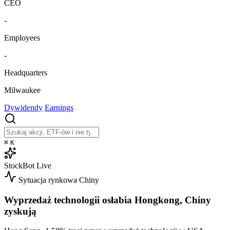
CEO
-
Employees
-
Headquarters
Milwaukee
Dywidendy
Earnings
⌘
K
StockBot
Live
Sytuacja rynkowa
Chiny
Wyprzedaż technologii osłabia Hongkong, Chiny
zyskują