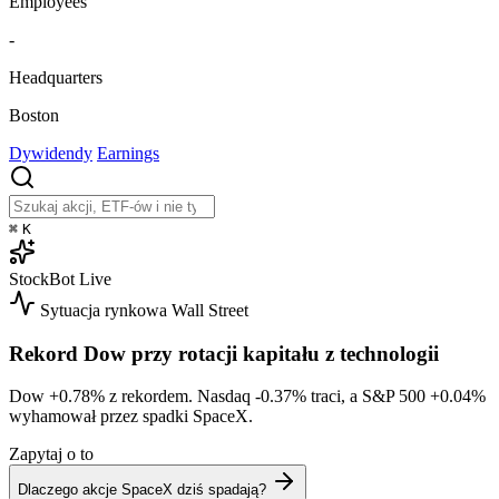
Employees
-
Headquarters
Boston
Dywidendy
Earnings
⌘
K
StockBot
Live
Sytuacja rynkowa
Wall Street
Rekord Dow przy rotacji kapitału z technologii
Dow
+0.78%
z rekordem. Nasdaq
-0.37%
traci, a S&P 500
+0.04%
wyhamował przez spadki SpaceX.
Zapytaj o to
Dlaczego akcje SpaceX dziś spadają?