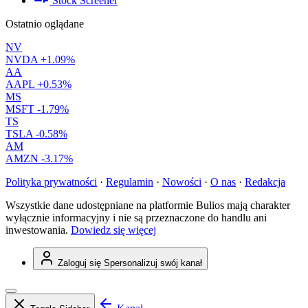
Stock Screener
Ostatnio oglądane
NV
NVDA
+1.09%
AA
AAPL
+0.53%
MS
MSFT
-1.79%
TS
TSLA
-0.58%
AM
AMZN
-3.17%
Polityka prywatności
·
Regulamin
·
Nowości
·
O nas
·
Redakcja
Wszystkie dane udostępniane na platformie Bulios mają charakter
wyłącznie informacyjny i nie są przeznaczone do handlu ani
inwestowania.
Dowiedz się więcej
Zaloguj się
Spersonalizuj swój kanał