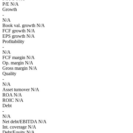
P/E
N/A
Growth
-
N/A
Book val. growth
N/A
FCF growth
N/A
EPS growth
N/A
Profitability
-
N/A
FCF margin
N/A
Op. margin
N/A
Gross margin
N/A
Quality
-
N/A
Asset turnover
N/A
ROA
N/A
ROIC
N/A
Debt
-
N/A
Net debt/EBITDA
N/A
Int. coverage
N/A
Debt/Equity
N/A