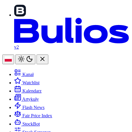
v2
Kanał
Watchlist
Kalendarz
Artykuły
Flash News
Fair Price Index
StockBot