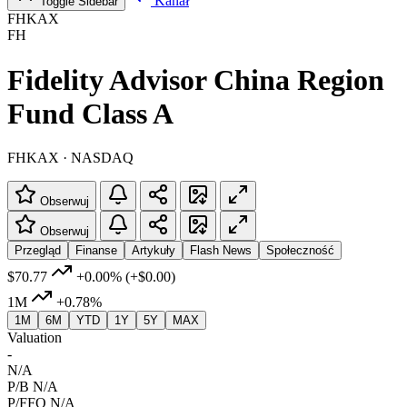
Kanał
Toggle Sidebar
FHKAX
FH
Fidelity Advisor China Region
Fund Class A
FHKAX · NASDAQ
Obserwuj
Obserwuj
Przegląd
Finanse
Artykuły
Flash News
Społeczność
$70.77
+0.00%
(+$0.00)
1M
+0.78%
1M
6M
YTD
1Y
5Y
MAX
Valuation
-
N/A
P/B
N/A
P/FFO
N/A