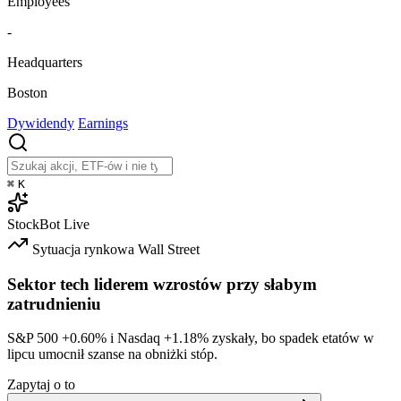
Employees
-
Headquarters
Boston
Dywidendy
Earnings
⌘
K
StockBot
Live
Sytuacja rynkowa
Wall Street
Sektor tech liderem wzrostów przy słabym
zatrudnieniu
S&P 500
+0.60%
i Nasdaq
+1.18%
zyskały, bo spadek etatów w
lipcu umocnił szanse na obniżki stóp.
Zapytaj o to