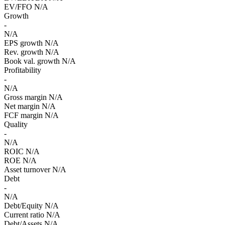
EV/FFO
N/A
Growth
-
N/A
EPS growth
N/A
Rev. growth
N/A
Book val. growth
N/A
Profitability
-
N/A
Gross margin
N/A
Net margin
N/A
FCF margin
N/A
Quality
-
N/A
ROIC
N/A
ROE
N/A
Asset turnover
N/A
Debt
-
N/A
Debt/Equity
N/A
Current ratio
N/A
Debt/Assets
N/A