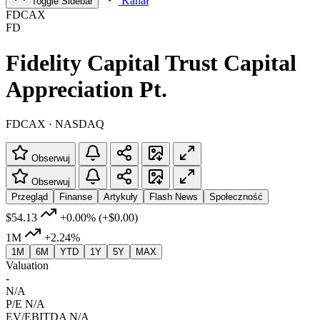
Kanał
Toggle Sidebar
FDCAX
FD
Fidelity Capital Trust Capital
Appreciation Pt.
FDCAX · NASDAQ
Obserwuj
Obserwuj
Przegląd
Finanse
Artykuły
Flash News
Społeczność
$54.13
+0.00%
(+$0.00)
1M
+2.24%
1M
6M
YTD
1Y
5Y
MAX
Valuation
-
N/A
P/E
N/A
EV/EBITDA
N/A