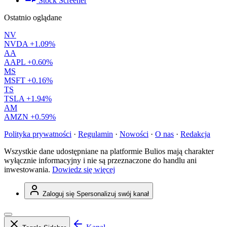
Stock Screener
Ostatnio oglądane
NV
NVDA
+1.09%
AA
AAPL
+0.60%
MS
MSFT
+0.16%
TS
TSLA
+1.94%
AM
AMZN
+0.59%
Polityka prywatności
·
Regulamin
·
Nowości
·
O nas
·
Redakcja
Wszystkie dane udostępniane na platformie Bulios mają charakter
wyłącznie informacyjny i nie są przeznaczone do handlu ani
inwestowania.
Dowiedz się więcej
Zaloguj się
Spersonalizuj swój kanał