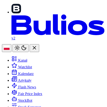
v2
Kanał
Watchlist
Kalendarz
Artykuły
Flash News
Fair Price Index
StockBot